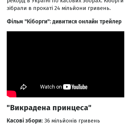
рекорд в Україні по касових зборах. Кіборги
зібрали в прокаті 24 мільйони гривень.
Фільм "Кіборги": дивитися онлайн трейлер
"Викрадена принцеса"
Касові збори
: 36 мільйонів гривень