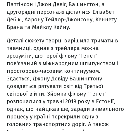
Паттінсон і Джон Девід Вашингтон, а
другорядні персонажі дісталися Елізабет
Дебікі, Аарону Тейлор-Джонсону, Кеннету
Брана та Майклу Кейну.
Деталі сюжету творці вирішила тримати в
таємниці, однак з трейлера можна
зрозуміти, що герої фільму "Тенет"
пов'язаний з міжнародним шпигунством і
просторово-часовим континуумом.
Здається, Джону Девіду Вашингтону
доведеться рятувати світ від Третьої
світової війни. Зйомки фільму "Тенет"
розпочалися у травні 2019 року в Естонії,
однак, що найцікавіше, заради знімального
процесу у країні перекрили одну з
головних транспортних доріг. А також