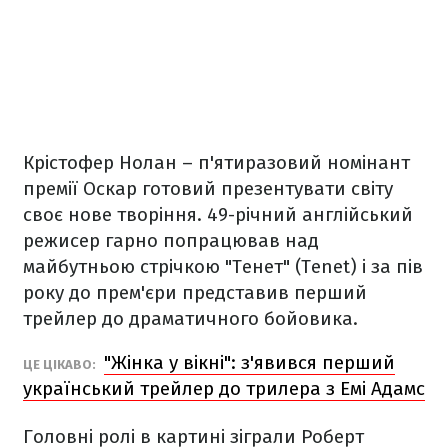
Крістофер Нолан – п'ятиразовий номінант
премії Оскар готовий презентувати світу
своє нове творіння. 49-річний англійський
режисер гарно попрацював над
майбутньою стрічкою "Тенет" (Tenet) і за пів
року до прем'єри представив перший
трейлер до драматичного бойовика.
"Жінка у вікні": з'явився перший
ЦЕ ЦІКАВО:
український трейлер до трилера з Емі Адамс
Головні ролі в картині зіграли Роберт