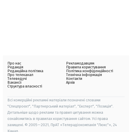
Про нас
Рекламодавцям
Редакція
Правила користування
Редакційна політика
Політика конфіденційності
Про телеканал
Технічна інформація
Телеведучі
Контакти
Вакансії
Архів
Структура власності
Всі комерційні рекламні матеріали позначені словами
"Спецпроєкт", "Партнерський матеріал", "Експерт", "Позиція".
Детальніше щодо реклами та правил цитування можна
ознайомитись в правилах користування сайтом. Усі права
захищені. © 2005—2021, ПрАТ «Телерадіокомпанія "Люкс"», 24
Канал.