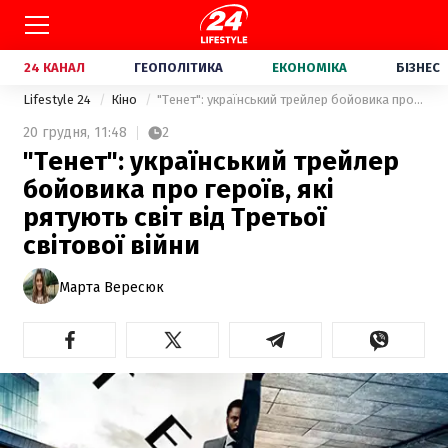
24 КАНАЛ
ГЕОПОЛІТИКА
ЕКОНОМІКА
БІЗНЕС
Lifestyle 24
Кіно
"Тенет": український трейлер бойовика про героїв, які рятують світ від Третьої світової війни
20 грудня,
11:48
2
"Тенет": український трейлер
бойовика про героїв, які
рятують світ від Третьої
світової війни
Марта Вересюк