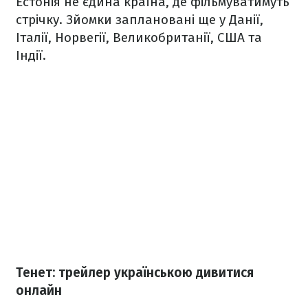
Естонія не єдина країна, де фільмуватимуть
стрічку. Зйомки заплановані ще у Данії,
Італії, Норвегії, Великобританії, США та
Індії.
Тенет: трейлер українською дивитися
онлайн