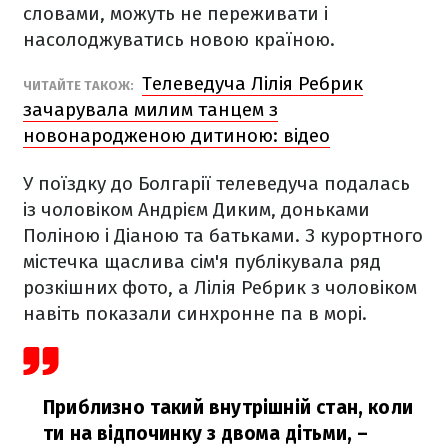
словами, можуть не переживати і
насолоджуватись новою країною.
Телеведуча Лілія Ребрик
ЧИТАЙТЕ ТАКОЖ:
зачарувала милим танцем з
новонародженою дитиною: відео
У поїздку до Болгарії телеведуча подалась
із чоловіком Андрієм Диким, доньками
Поліною і Діаною та батьками. З курортного
містечка щаслива сім'я публікувала ряд
розкішних фото, а Лілія Ребрик з чоловіком
навіть показали синхронне па в морі.
Приблизно такий внутрішній стан, коли
ти на відпочинку з двома дітьми,
–