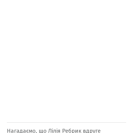
Нагадаємо, що Л
ілія Ребрик вдруге