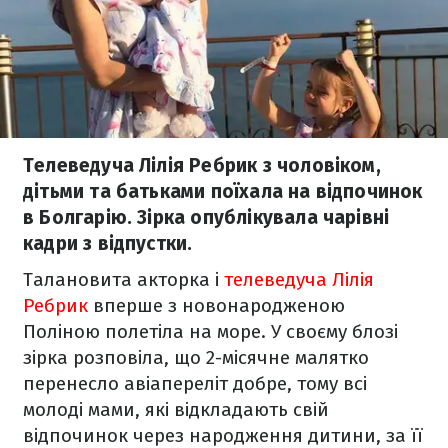
Телеведуча Лілія Ребрик з чоловіком,
дітьми та батьками поїхала на відпочинок
в Болгарію. Зірка опублікувала чарівні
кадри з відпустки.
Талановита акторка і
телеведуча Лілія
Ребрик
вперше з новонародженою
Поліною полетіла на море. У своєму блозі
зірка розповіла, що 2-місячне малятко
перенесло авіапереліт добре, тому всі
молоді мами, які відкладають свій
відпочинок через народження дитини, за її