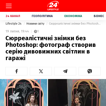
24 КАНАЛ
ГЕОПОЛІТИКА
ЕКОНОМІКА
БІЗНЕС
Lifestyle 24
Новини світу
Сюрреалістичні знімки без Photoshop: фотограф створив серію дивовижних світлин в гаражі
19 липня,
19:44
1
Сюрреалістичні знімки без
Photoshop: фотограф створив
серію дивовижних світлин в
гаражі