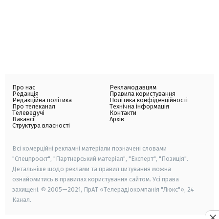
Про нас
Рекламодавцям
Редакція
Правила користування
Редакційна політика
Політика конфіденційності
Про телеканал
Технічна інформація
Телеведучі
Контакти
Вакансії
Архів
Структура власності
Всі комерційні рекламні матеріали позначені словами
"Спецпроєкт", "Партнерський матеріал", "Експерт", "Позиція".
Детальніше щодо реклами та правил цитування можна
ознайомитись в правилах користування сайтом. Усі права
захищені. © 2005—2021, ПрАТ «Телерадіокомпанія "Люкс"», 24
Канал.