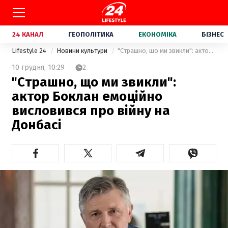
24 КАНАЛ
ГЕОПОЛІТИКА
ЕКОНОМІКА
БІЗНЕС
Lifestyle 24
Новини культури
"Страшно, що ми звикли": актор Боклан емоційно висловився про війну на Донбасі
10 грудня,
10:29
2
"Страшно, що ми звикли":
актор Боклан емоційно
висловився про війну на
Донбасі