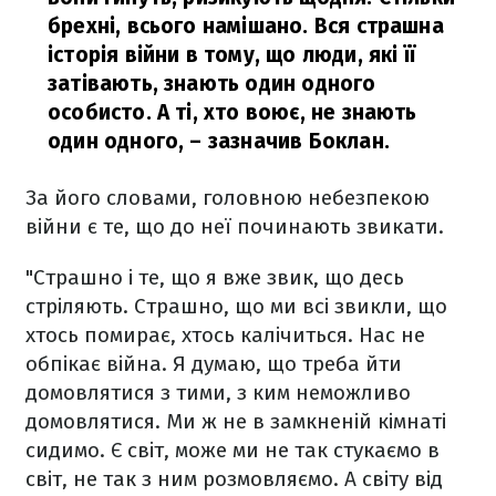
брехні, всього намішано. Вся страшна
історія війни в тому, що люди, які її
затівають, знають один одного
особисто. А ті, хто воює, не знають
один одного,
– зазначив Боклан.
За його словами, головною небезпекою
війни є те, що до неї починають звикати.
"Страшно і те, що я вже звик, що десь
стріляють. Страшно, що ми всі звикли, що
хтось помирає, хтось калічиться. Нас не
обпікає війна. Я думаю, що треба йти
домовлятися з тими, з ким неможливо
домовлятися. Ми ж не в замкненій кімнаті
сидимо. Є світ, може ми не так стукаємо в
світ, не так з ним розмовляємо. А світу від