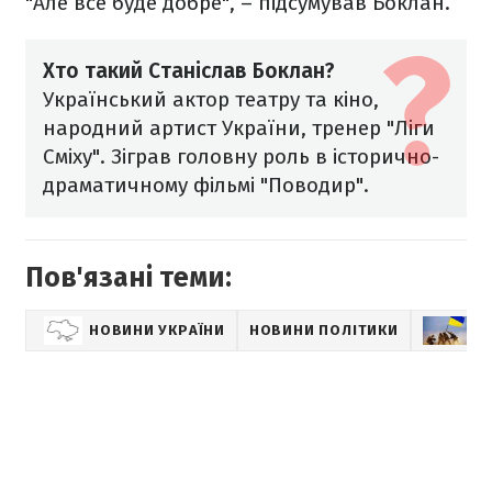
"Але все буде добре", – підсумував Боклан.
Хто такий Станіслав Боклан?
Український актор театру та кіно,
народний артист України, тренер "Ліги
Сміху". Зіграв головну роль в історично-
драматичному фільмі "Поводир".
Пов'язані теми:
НОВИНИ УКРАЇНИ
НОВИНИ ПОЛІТИКИ
В