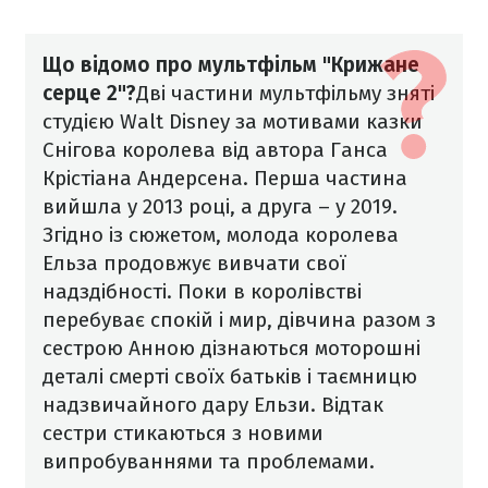
Що відомо про мультфільм "Крижане
серце 2"?
Дві частини мультфільму зняті
студією Walt Disney за мотивами казки
Снігова королева від автора Ганса
Крістіана Андерсена. Перша частина
вийшла у 2013 році, а друга – у 2019.
Згідно із сюжетом, молода королева
Ельза продовжує вивчати свої
надздібності. Поки в королівстві
перебуває спокій і мир, дівчина разом з
сестрою Анною дізнаються моторошні
деталі смерті своїх батьків і таємницю
надзвичайного дару Ельзи. Відтак
сестри стикаються з новими
випробуваннями та проблемами.