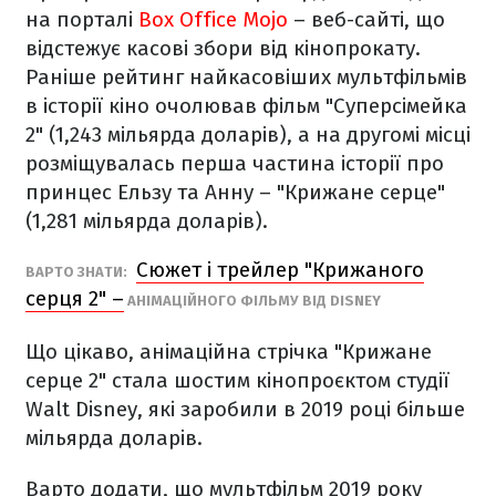
на порталі
Box Office Mojo
– веб-сайті, що
відстежує касові збори від кінопрокату.
Раніше рейтинг найкасовіших мультфільмів
в історії кіно очолював фільм "Суперсімейка
2" (1,243 мільярда доларів), а на другомі місці
розміщувалась перша частина історії про
принцес Ельзу та Анну – "Крижане серце"
(1,281 мільярда доларів).
Сюжет і трейлер "Крижаного
ВАРТО ЗНАТИ:
серця 2" –
АНІМАЦІЙНОГО ФІЛЬМУ ВІД DISNEY
Що цікаво, анімаційна стрічка "Крижане
серце 2" стала шостим кінопроєктом студії
Walt Disney, які заробили в 2019 році більше
мільярда доларів.
Варто додати, що мультфільм 2019 року