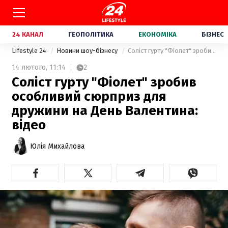
24 КАНАЛ
ГЕОПОЛІТИКА
ЕКОНОМІКА
БІЗНЕС
Lifestyle 24
Новини шоу-бізнесу
Соліст гурту "Фіолет" зробив особливий сюрприз для дружини на День Валентина: відео
14 лютого,
11:14
2
Соліст гурту "Фіолет" зробив
особливий сюрприз для
дружини на День Валентина:
відео
Юлія Михайлова