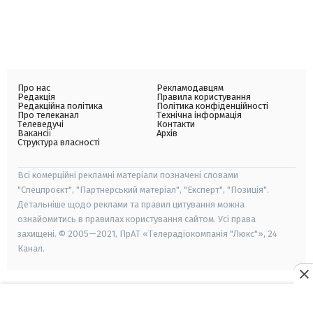
Про нас
Рекламодавцям
Редакція
Правила користування
Редакційна політика
Політика конфіденційності
Про телеканал
Технічна інформація
Телеведучі
Контакти
Вакансії
Архів
Структура власності
Всі комерційні рекламні матеріали позначені словами
"Спецпроєкт", "Партнерський матеріал", "Експерт", "Позиція".
Детальніше щодо реклами та правил цитування можна
ознайомитись в правилах користування сайтом. Усі права
захищені. © 2005—2021, ПрАТ «Телерадіокомпанія "Люкс"», 24
Канал.