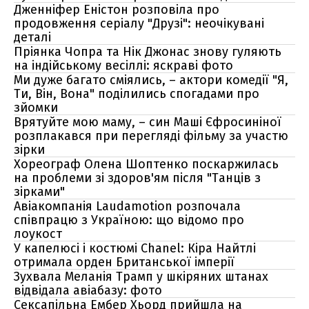
Дженніфер Еністон розповіла про
продовження серіалу "Друзі": неочікувані
деталі
Пріянка Чопра та Нік Джонас знову гуляють
на індійському весіллі: яскраві фото
Ми дуже багато сміялись, – актори комедії "Я,
Ти, Він, Вона" поділились спогадами про
зйомки
Врятуйте мою маму, – син Маші Єфросиніної
розплакався при перегляді фільму за участю
зірки
Хореограф Олена Шоптенко поскаржилась
на проблеми зі здоров'ям після "Танців з
зірками"
Авіакомпанія Laudamotion розпочала
співпрацю з Україною: що відомо про
лоукост
У капелюсі і костюмі Chanel: Кіра Найтлі
отримала орден Британської імперії
Зухвала Меланія Трамп у шкіряних штанах
відвідала авіабазу: фото
Сексапільна Ембер Хьорд прийшла на