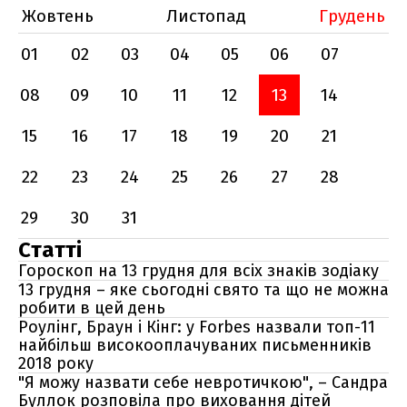
Жовтень
Листопад
Грудень
01
02
03
04
05
06
07
08
09
10
11
12
13
14
15
16
17
18
19
20
21
22
23
24
25
26
27
28
29
30
31
Статті
Гороскоп на 13 грудня для всіх знаків зодіаку
13 грудня – яке сьогодні свято та що не можна
робити в цей день
Роулінг, Браун і Кінг: у Forbes назвали топ-11
найбільш високооплачуваних письменників
2018 року
"Я можу назвати себе невротичкою", – Сандра
Буллок розповіла про виховання дітей