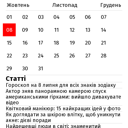
Жовтень
Листопад
Грудень
01
02
03
04
05
06
07
08
09
10
11
12
13
14
15
16
17
18
19
20
21
22
23
24
25
26
27
28
29
30
31
Статті
Гороскоп на 8 липня для всіх знаків зодіаку
Актор зняв панорамною камерою спуск
американськими гірками: вийшло дивакувате
відео
Квітковий манікюр: 15 найкращих ідей у фото
Як доглядати за шкірою влітку, щоб уникнути
акне: дієві поради
Найдешевші люди в світі: знаменитий