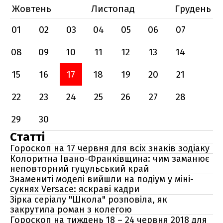
Жовтень
Листопад
Грудень
01
02
03
04
05
06
07
08
09
10
11
12
13
14
15
16
17
18
19
20
21
22
23
24
25
26
27
28
29
30
Статті
Гороскоп на 17 червня для всіх знаків зодіаку
Колоритна Івано-Франківщина: чим заманює
неповторний гуцульський край
Знамениті моделі вийшли на подіум у міні-
сукнях Versace: яскраві кадри
Зірка серіалу "Школа" розповіла, як
закрутила роман з колегою
Гороскоп на тиждень 18 – 24 червня 2018 для