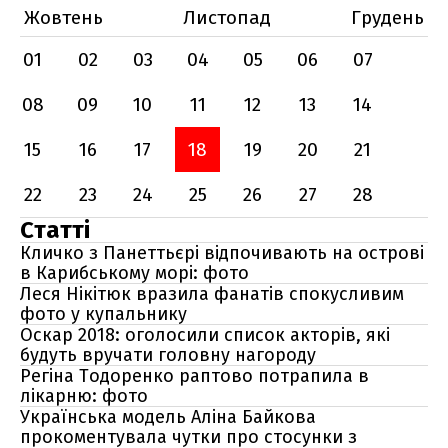
Жовтень
Листопад
Грудень
01
02
03
04
05
06
07
08
09
10
11
12
13
14
15
16
17
18
19
20
21
22
23
24
25
26
27
28
Статті
Кличко з Панеттьєрі відпочивають на острові
в Карибському морі: фото
Леся Нікітюк вразила фанатів спокусливим
фото у купальнику
Оскар 2018: оголосили список акторів, які
будуть вручати головну нагороду
Регіна Тодоренко раптово потрапила в
лікарню: фото
Українська модель Аліна Байкова
прокоментувала чутки про стосунки з