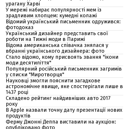
урагану Харві
У мережі набирає популярності мем із
зрадливим хлопцем: кумедні колажі
Відомий український письменник одружився:
фотодоказ
Український дизайнер представить свої
роботи на Тижні моди в Парижі
Відома американська співачка знялася у
вбранні українського дизайнера: фото
Стало відомо, кому присвоять звання "ікони
моди десятиліття"
Популярний російський письменник загримів
у списки "Миротворця"
Науковці змогли пояснити загадкове
астрономічне явище, яке спостерігали лише в
1437 році
Складено рейтинг найдивніших авто 2017
року
В Apple назвали точну дату презентації нових
продуктів
Ферму Джонні Деппа виставили на аукціон:
опубліковано фото