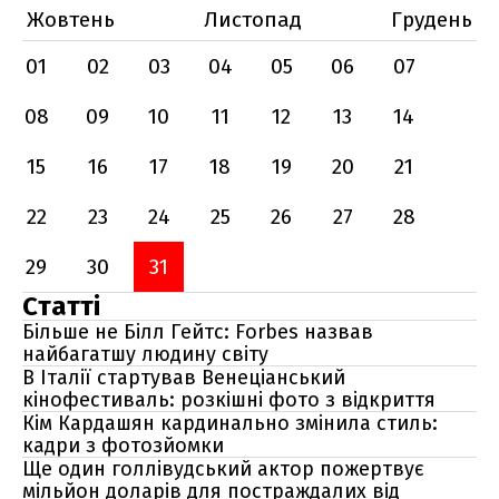
Жовтень
Листопад
Грудень
01
02
03
04
05
06
07
08
09
10
11
12
13
14
15
16
17
18
19
20
21
22
23
24
25
26
27
28
29
30
31
Статті
Більше не Білл Гейтс: Forbes назвав
найбагатшу людину світу
В Італії стартував Венеціанський
кінофестиваль: розкішні фото з відкриття
Кім Кардашян кардинально змінила стиль:
кадри з фотозйомки
Ще один голлівудський актор пожертвує
мільйон доларів для постраждалих від