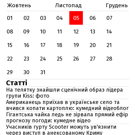
Жовтень
Листопад
Грудень
01
02
03
04
05
06
07
08
09
10
11
12
13
14
15
16
17
18
19
20
21
22
23
24
25
26
27
28
29
30
31
Статті
На телятку знайшли сценічний образ лідера
групи Kiss: фото
Американець приїхав в українське село та
вчився копати картоплю: кумедний відеоблог
Гігантська чайка ледь не зірвала прямий ефір
прогнозу погоди: кумедне відео
Учасників гурту Scooter можуть ув'язнити
через виступ в анексованому Криму