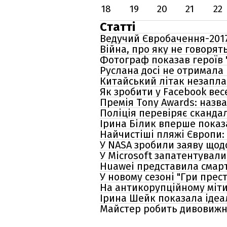
18
19
20
21
22
Статті
Ведучий Євробачення-2017
Війна, про яку не говорят
Фотограф показав героїв 
Руслана досі не отримала
Китайський літак незаплан
Як зробити у Facebook вес
Премія Tony Awards: назв
Поліція перевіряє скандал
Ірина Білик вперше показ
Найчистіші пляжі Європи:
У NASA зробили заяву щод
У Microsoft запатентували
Huawei представила смар
У новому сезоні "Гри прес
На антикорупційному міти
Ірина Шейк показала ідеа
Майстер робить дивовижні