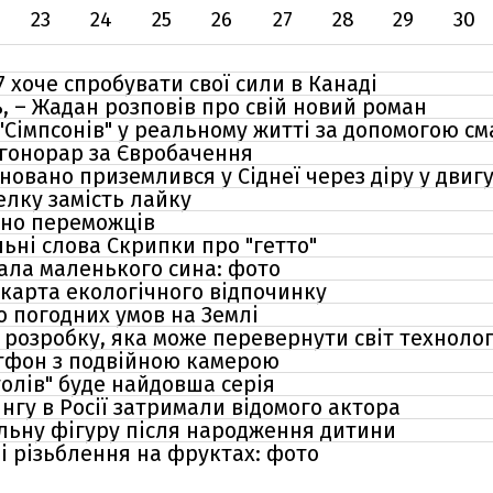
23
24
25
26
27
28
29
30
 хоче спробувати свої сили в Канаді
ь, – Жадан розповів про свій новий роман
"Сімпсонів" у реальному житті за допомогою с
 гонорар за Євробачення
овано приземлився у Сіднеї через діру у двигу
елку замість лайку
ано переможців
ьні слова Скрипки про "гетто"
ала маленького сина: фото
 карта екологічного відпочинку
о погодних умов на Землі
 розробку, яка може перевернути світ технолог
тфон з подвійною камерою
толів" буде найдовша серія
нгу в Росії затримали відомого актора
льну фігуру після народження дитини
 різьблення на фруктах: фото