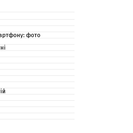
мартфону: фото
ні
ій