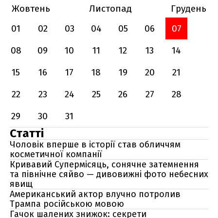
Жовтень
Листопад
Грудень
01
02
03
04
05
06
07
08
09
10
11
12
13
14
15
16
17
18
19
20
21
22
23
24
25
26
27
28
29
30
31
Статті
Чоловік вперше в історії став обличчям
косметичної компанії
Кривавий Супермісяць, сонячне затемнення
та північне сяйво — дивовижні фото небесних
явищ
Американський актор влучно потролив
Трампа російською мовою
Гачок шалених знижок: секрети