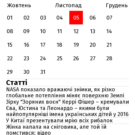
Жовтень
Листопад
Грудень
01
02
03
04
05
06
07
08
09
10
11
12
13
14
15
16
17
18
19
20
21
22
23
24
25
26
27
28
29
30
31
Статті
NASA показало вражаючі знімки, як різко
глобальне потепління міняє поверхню Землі
Зірку "Зоряних воєн" Керрі Фішер – кремували
Єва, Юстина та Леонардо – якими були
найпопулярніші імена українських дітей у 2016
У Китаї презентували мрію всіх рибалок
Жінка напала на сніговика, але той їй
помстився: відео