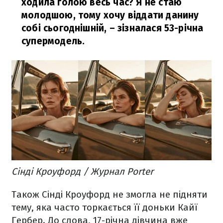
ходила голою весь час? Я не стаю
молодшою, тому хочу віддати данину
собі сьогоднішній,
– зізналася 53-річна
супермодель.
Сінді Кроуфорд / Журнал Porter
Також Сінді Кроуфорд не змогла не підняти
тему, яка часто торкається її доньки Кайї
Гербер. До слова, 17-річна дівчина вже