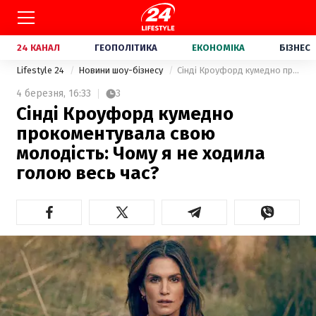
24 КАНАЛ
ГЕОПОЛІТИКА
ЕКОНОМІКА
БІЗНЕС
Lifestyle 24
Новини шоу-бізнесу
Сінді Кроуфорд кумедно прокоментувала свою молодість: Чому я не ходила голою весь час?
4 березня,
16:33
3
Сінді Кроуфорд кумедно
прокоментувала свою
молодість: Чому я не ходила
голою весь час?