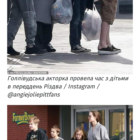
Голлівудська акторка провела час з дітьми
в переддень Різдва / Instagram /
@angiejoliepittfans