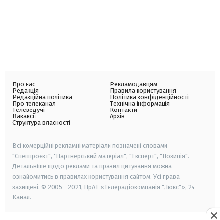
Про нас
Рекламодавцям
Редакція
Правила користування
Редакційна політика
Політика конфіденційності
Про телеканал
Технічна інформація
Телеведучі
Контакти
Вакансії
Архів
Структура власності
Всі комерційні рекламні матеріали позначені словами
"Спецпроєкт", "Партнерський матеріал", "Експерт", "Позиція".
Детальніше щодо реклами та правил цитування можна
ознайомитись в правилах користування сайтом. Усі права
захищені. © 2005—2021, ПрАТ «Телерадіокомпанія "Люкс"», 24
Канал.