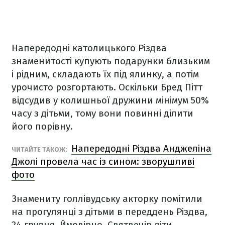
Напередодні католицького Різдва
знаменитості купують подарунки близьким
і рідним, складають їх під ялинку, а потім
урочисто розгортають. Оскільки Бред Пітт
відсудив у колишньої дружини мінімум 50%
часу з дітьми, тому вони повинні ділити
його порівну.
Напередодні Різдва Анджеліна
ЧИТАЙТЕ ТАКОЖ:
Джолі провела час із сином: зворушливі
фото
Знамениту голлівудську акторку помітили
на прогулянці з дітьми в переддень Різдва,
24 грудня. Ймовірно, Святвечір діти