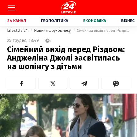
24 КАНАЛ
ГЕОПОЛІТИКА
ЕКОНОМІКА
БІЗНЕС
Lifestyle 24
Новини шоу-бізнесу
Сімейний вихід перед Різдвом: Анджеліна Джолі засвітилась на шопінгу з дітьми
25 грудня,
18:49
2
Сімейний вихід перед Різдвом:
Анджеліна Джолі засвітилась
на шопінгу з дітьми