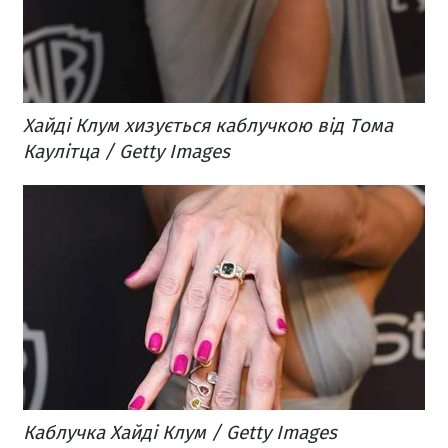
Хайді Клум хизується каблучкою від Тома
Каулітца / Getty Images
Каблучка Хайді Клум / Getty Images