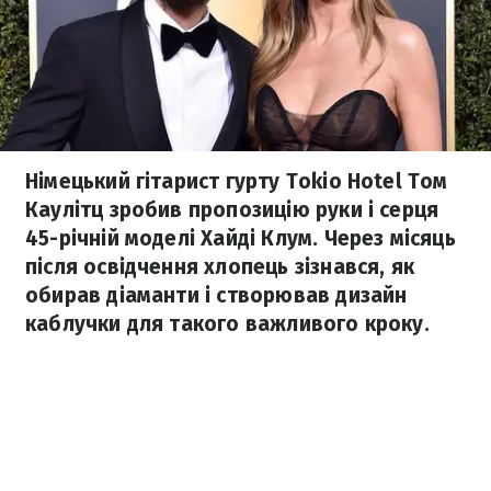
Німецький гітарист гурту Tokio Hotel Том
Каулітц зробив пропозицію руки і серця
45-річній моделі Хайді Клум. Через місяць
після освідчення хлопець зізнався, як
обирав діаманти і створював дизайн
каблучки для такого важливого кроку.