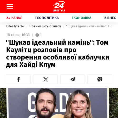
24 КАНАЛ
ГЕОПОЛІТИКА
ЕКОНОМІКА
БІЗНЕС
Lifestyle 24
Новини шоу-бізнесу
"Шукав ідеальний камінь": Том Каулітц розповів про створення особливої каблучки для Хайді Клум
18 січня,
16:33
1
"Шукав ідеальний камінь": Том
Каулітц розповів про
створення особливої каблучки
для Хайді Клум