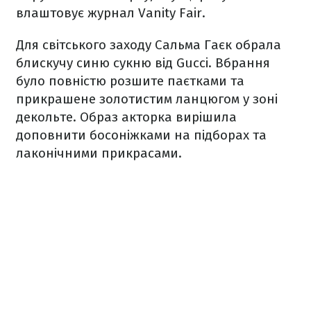
влаштовує журнал Vanity Fair.
Для світського заходу Сальма Гаєк обрала
блискучу синю сукню від Gucci. Вбрання
було повністю розшите паєтками та
прикрашене золотистим ланцюгом у зоні
декольте. Образ акторка вирішила
доповнити босоніжками на підборах та
лаконічними прикрасами.