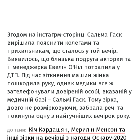
Згодом на інстагрм-сторінці Сальма Гаєк
вирішила пояснити колегами та
прихильникам, що сталось у той вечір.
Виявилось, що близька подруга акторки та
її менеджерка Евелін О'Ніл потрапила у
ДТП. Під час зіткнення машин жінка
пошкодила руку, однак медики все ж
зателефонували довіреній особі, вказаній у
медичній базі – Сальмі Гаєк. Тому зірка,
довго не розмірковуючи, забрала речі та
покинула одну з найгучніших вечірок року.
Кім Кардашян, Мерилін Менсон та
ДО ТЕМИ:
інші зірки на вечірці з нагоди Оскару-2020