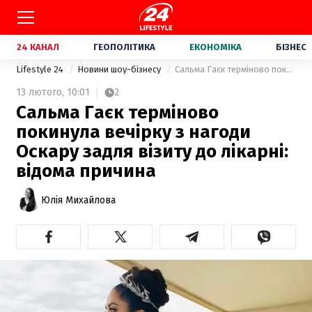
24 КАНАЛ
ГЕОПОЛІТИКА
ЕКОНОМІКА
БІЗНЕС
Lifestyle 24
Новини шоу-бізнесу
Сальма Гаєк терміново покинула вечірку з нагоди Оскару задля візиту до лікарні: відома причина
13 лютого,
10:01
2
Сальма Гаєк терміново
покинула вечірку з нагоди
Оскару задля візиту до лікарні:
відома причина
Юлія Михайлова