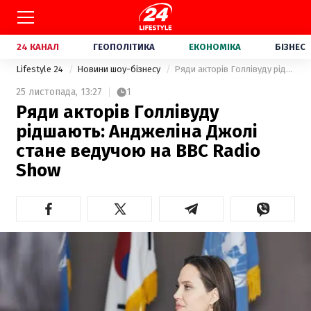
24 КАНАЛ
ГЕОПОЛІТИКА
ЕКОНОМІКА
БІЗНЕС
Lifestyle 24
Новини шоу-бізнесу
Ряди акторів Голлівуду рідшають: Анджеліна Джолі стане ведучою на BBC Radio Show
25 листопада,
13:27
1
Ряди акторів Голлівуду
рідшають: Анджеліна Джолі
стане ведучою на BBC Radio
Show