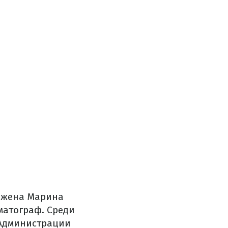
о жена Марина
матограф. Среди
 Администрации