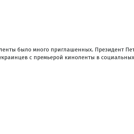
ленты
было
много
приглашенных.
Президент
Пе
украинцев
с
премьерой
киноленты
в
социальны