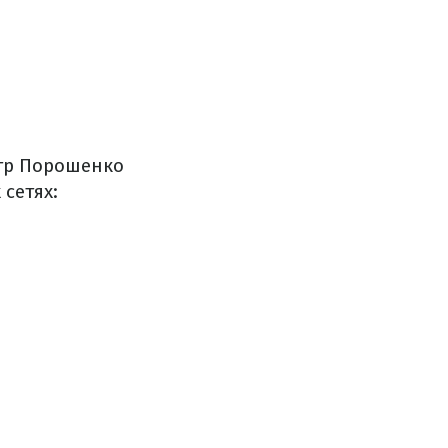
тр
Порошенко
х
сетях
: