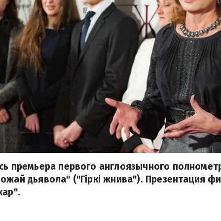
ась премьера первого англоязычного полноме
ожай дьявола" ("Гіркі жнива"). Презентация ф
кар".