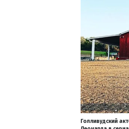
Голливудский акт
Леонарда в сериа