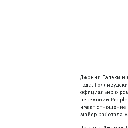
Джонни Галэки и 
года. Голливудск
официально о ром
церемонии People
имеет отношение 
Майер работала м
До этого Джонни Г