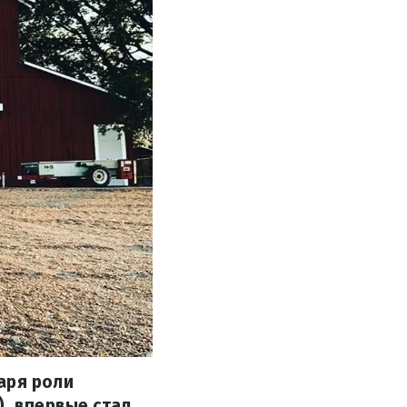
аря роли
), впервые стал