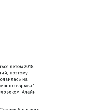
ься летом 2018
ний, поэтому
появилась на
льшого взрыва"
еловеком. Алайн
 "Теория большого