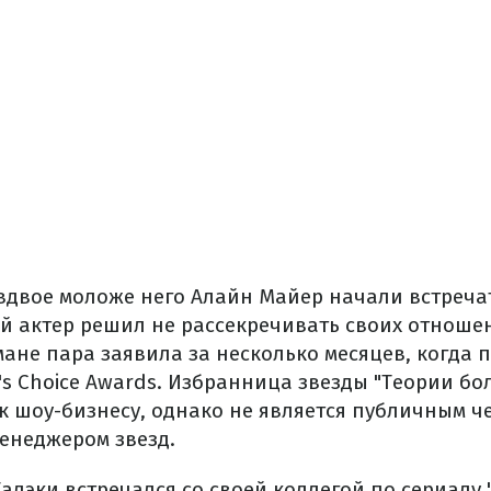
вдвое моложе него Алайн Майер начали встречат
ий актер решил не рассекречивать своих отноше
ане пара заявила за несколько месяцев, когда 
's Choice Awards. Избранница звезды "Теории бо
к шоу-бизнесу, однако не является публичным ч
енеджером звезд.
алэки встречался со своей коллегой по сериалу