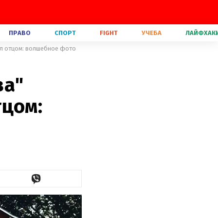
ПРАВО
СПОРТ
FIGHT
УЧЕБА
ЛАЙФХАК
ал отцом: волшебное фото
ва"
тцом: