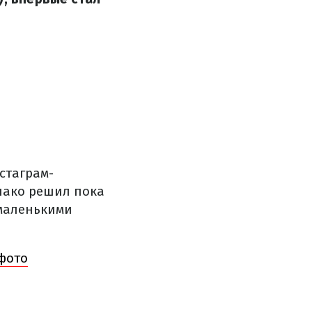
стаграм-
нако решил пока
 маленькими
фото