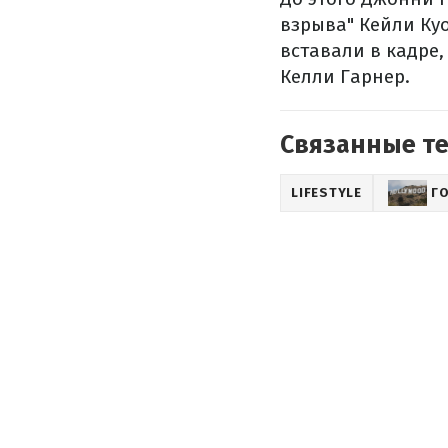
взрыва" Кейли Куо
вставали в кадре,
Келли Гарнер.
Связанные т
LIFESTYLE
Г