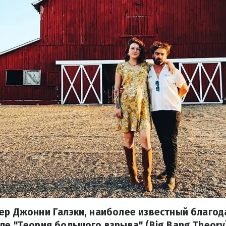
ер Джонни Галэки, наиболее известный благод
ле "Теория большого взрыва" (Big Bang Theory