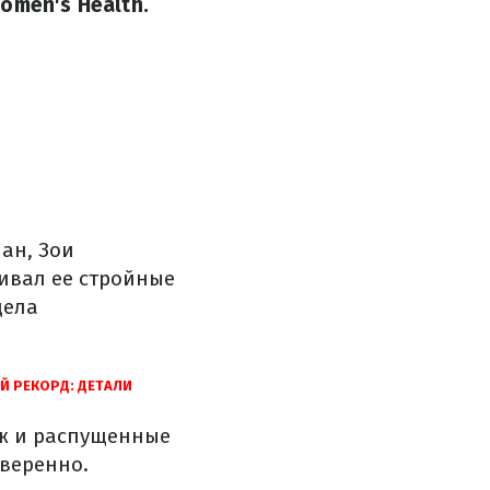
omen's Health.
ан, Зои
ивал ее стройные
дела
Й РЕКОРД: ДЕТАЛИ
яж и распущенные
уверенно.