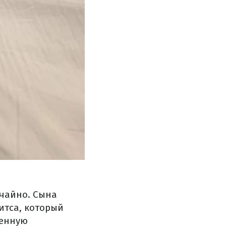
учайно. Сына
итса, который
венную