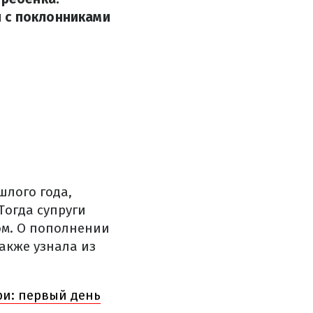
 с поклонниками
шлого года,
Тогда супруги
ом. О пополнении
также узнала из
ри: первый день