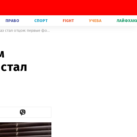
ПРАВО
СПОРТ
FIGHT
УЧЕБА
ЛАЙФХАК
Звезда сериала "Секс в большом городе" Крис Нот во второй раз стал отцом: первые фото сына
м
 стал