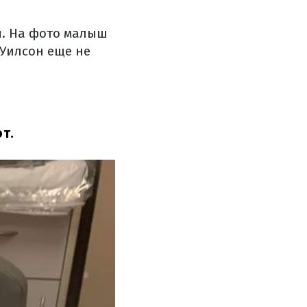
я. На фото малыш
 Уилсон еще не
т.