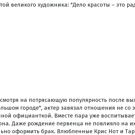
й великого художника: "Дело красоты – это рад
есмотря на потрясающую популярность после вых
ольшом городе", актер завязал отношения не со
ычной официанткой. Вместе пара уже воспитывает
она. Даже рождение первенца не повлияло на и
но оформить брак. Влюбленные Крис Нот и Тар