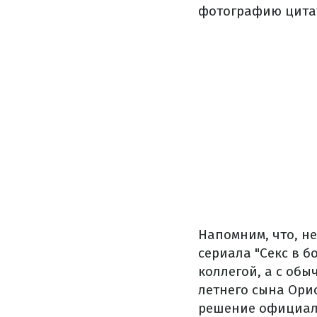
фотографию цитато
Напомним, что, н
сериала "Секс в б
коллегой, а с об
летнего сына Ори
решение официаль