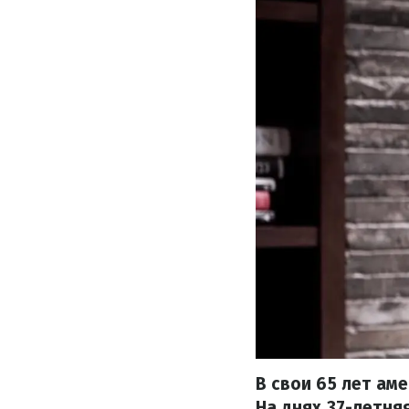
В свои 65 лет ам
На днях 37-летня