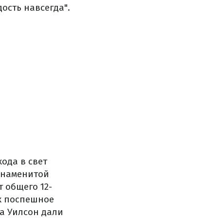
ость навсегда".
ода в свет
 знаменитой
 общего 12-
х поспешное
а Уилсон дали