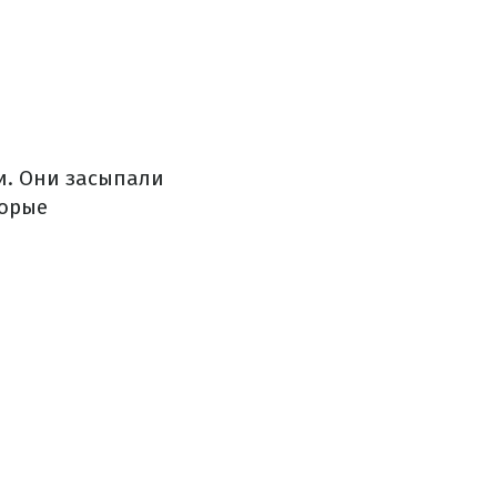
и. Они засыпали
торые