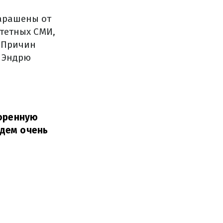
шарашены от
тетных СМИ,
. Причин
и Эндрю
воренную
удем очень