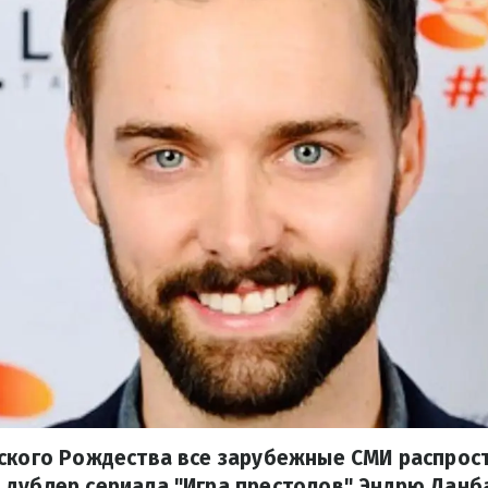
еского Рождества все зарубежные СМИ распрос
дублер сериала "Игра престолов" Эндрю Данб