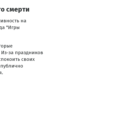
го смерти
тивность на
да "Игры
торые
 Из-за праздников
спокоить своих
ю публично
я.