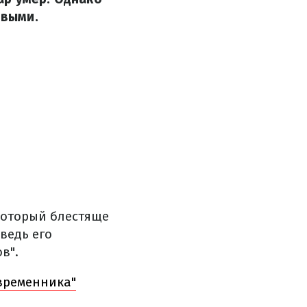
овыми.
который блестяще
ведь его
в".
временника"