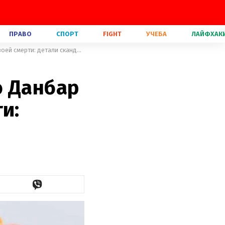
ПРАВО
СПОРТ
FIGHT
УЧЕБА
ЛАЙФХАК
Звезда "Игры престолов" Эндрю Данбар опроверг новости о своей смерти: детали скандала
ю Данбар
и: