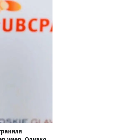
транили
ар умер. Однако