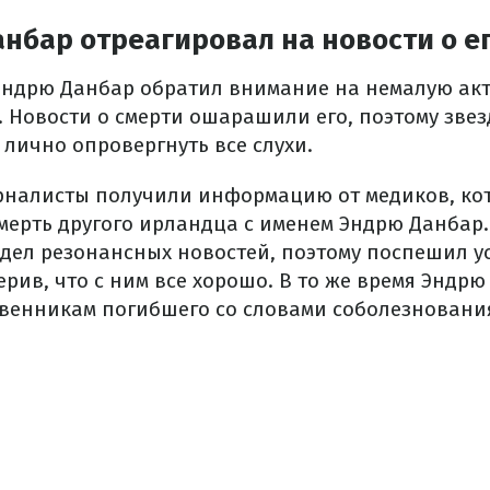
нбар отреагировал на новости о е
 Эндрю Данбар обратил внимание на немалую ак
. Новости о смерти ошарашили его, поэтому звез
лично опровергнуть все слухи.
урналисты получили информацию от медиков, ко
мерть другого ирландца с именем Эндрю Данбар.
идел резонансных новостей, поэтому поспешил у
рив, что с ним все хорошо. В то же время Эндр
твенникам погибшего со словами соболезновани