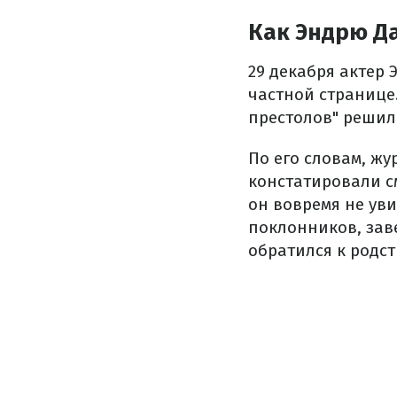
Как Эндрю Да
29 декабря актер
частной странице
престолов" решил 
По его словам, ж
констатировали с
он вовремя не ув
поклонников, заве
обратился к родс