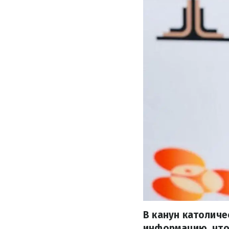
В канун католич
информацию, что 