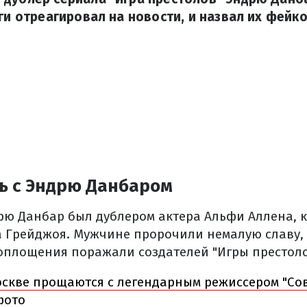
аги отреагировал на новости, и назвал их фейк
ь с Эндрю Данбаром
дрю Данбар был дублером актера Альфи Аллена, 
а Грейджоя. Мужчине пророчили немалую славу, 
оплощения поражали создателей "Игры престоло
оскве прощаются с легендарным режиссером "Со
фото