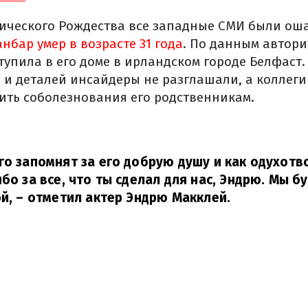
лического Рождества все западные СМИ были о
нбар умер в возрасте 31 года
. По данным автори
тупила в его доме в ирландском городе Белфаст
 и деталей инсайдеры не разглашали, а коллег
ть соболезнования его родственникам.
го запомнят за его добрую душу и как одухот
ибо за все, что ты сделал для нас, Эндрю. Мы б
й,
– отметил актер Эндрю Макклей.