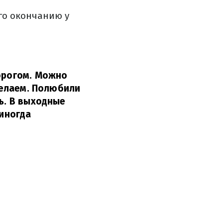
его окончанию у
порогом. Можно
 делаем. Полюбили
ть. В выходные
 иногда