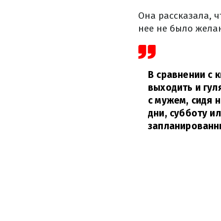
Она рассказала, ч
нее не было жела
В сравнении с 
выходить и гул
с мужем, сидя 
дни, субботу и
запланированны