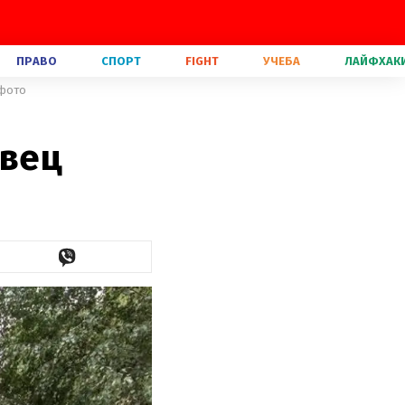
ПРАВО
СПОРТ
FIGHT
УЧЕБА
ЛАЙФХАК
 фото
авец