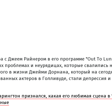
а с Джеем Райнером в его программе "Out To Lunch
х проблемах и неурядицах, которые свалились н
этого в жизни Джейми Дорнана, который на сегод
ованных актеров в Голливуде, стали депрессия 
арингтон признался, какая его любимая сцена в 
нные