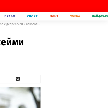
ПРАВО
СПОРТ
FIGHT
УЧЕБА
ЛАЙФХАК
Звезда "50 оттенков серого" Джейми Дорнан рассказал о борьбе с депрессией и алкоголизмом
жейми