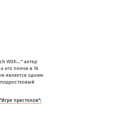
 With..." актер
а его плечи в 16
ня является одним
и подростковый
"Игре престолов":