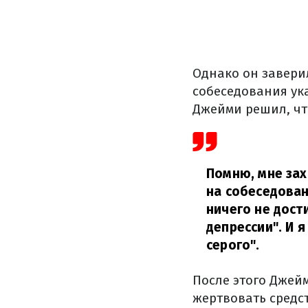
Однако он заверил
собеседования ука
Джейми решил, чт
Помню, мне зах
на собеседован
ничего не дости
депрессии". И я
серого".
После этого Джейм
жертвовать средс