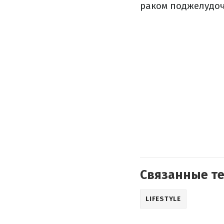
раком поджелудоч
Связанные т
LIFESTYLE