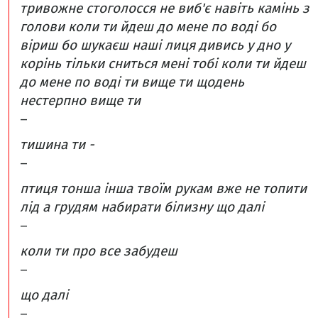
тривожне стоголосся
не виб'є навіть камінь з
голови
коли ти йдеш до мене по воді
бо
віриш
бо шукаєш наші лиця
дивись у дно
у
корінь
тільки сниться
мені
тобі
коли ти йдеш
до мене по воді
ти вище
ти щодень
нестерпно вище
ти
–
тишина
ти -
–
птиця
тонша
інша
твоїм рукам вже не топити
лід
а грудям набирати білизну
що далі
–
коли ти про все забудеш
–
що далі
–