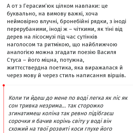
А от з Герасим’юк цілком навпаки: це
буквально, на вимову важкі, хоча
неймовірно влучні, бронебійні рядки, з іноді
перерубаними, іноді ж – чіткими, як тіні від
дерев на лісосмузі під час сутінків
наголосом та ритмікою, що найближчою
аналогією можна згадати поезію Василя
Стуса – його міцна, потужна,
життєствердна поетика, яка виражалася й
через мову й через стиль написання віршів.
Коли ти йдеш до мене по воді
легка як ліс
як
сон тривка незрима...
так сторожко
згинатимеш коліна
так ревно підібгаєш
сорочки
я бачив корінь світу
у воді
він
схожий на твої розвиті коси
глухе його