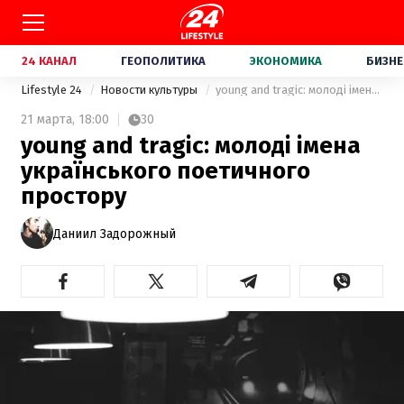
24 КАНАЛ
ГЕОПОЛИТИКА
ЭКОНОМИКА
БИЗНЕ
Lifestyle 24
Новости культуры
young and tragic: молоді імена українського поетичного простору
21 марта,
18:00
30
young and tragic: молоді імена
українського поетичного
простору
Даниил Задорожный