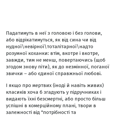
Падатимуть в неї з головою і без голови,
або відрікатимуться, як від сина чи від
нудної\невірної\тоталітарної\надто
розумної коханки: втім, вкотре і вкотре,
завжди, тим не менш, повертаючись (щоб
згодом знову піти), як до незмінної, поганої
звички – або єдиної справжньої любові.
І якщо про мертвих (іноді й навіть живих)
класиків хоча б згадують у підручниках і
видають їхні безсмертні, або просто більш
успішні в комерційному плані, твори в
залежності від "потрібності та