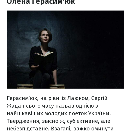
Олена Герасим'юк
Герасим’юк, на рівні із Лаюком, Сергій
Жадан свого часу назвав однією з
найцікавіших молодих поеток України.
Твердження, звісно ж, суб’єктивне, але
небезпідставне. Взагалі, важко оминути