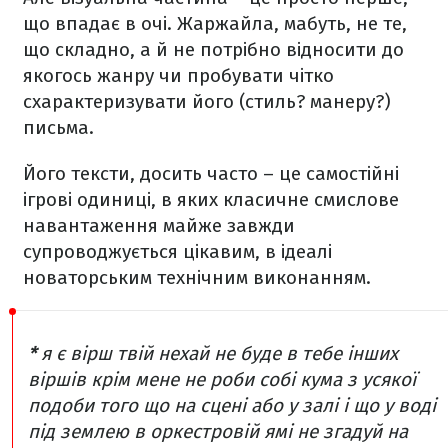
що впадає в очі. Жаржайла, мабуть, не те,
що складно, а й не потрібно відносити до
якогось жанру чи пробувати чітко
схарактеризувати його (стиль? манеру?)
письма.
Його тексти, досить часто – це самостійні
ігрові одиниці, в яких класичне смислове
навантаження майже завжди
супроводжується цікавим, в ідеалі
новаторським технічним виконанням.
*
я є вірш твій нехай не буде в тебе інших
віршів крім мене
не роби собі кума з усякої
подоби того що на сцені або у залі
і що у воді
під землею в оркестровій ямі
не згадуй на