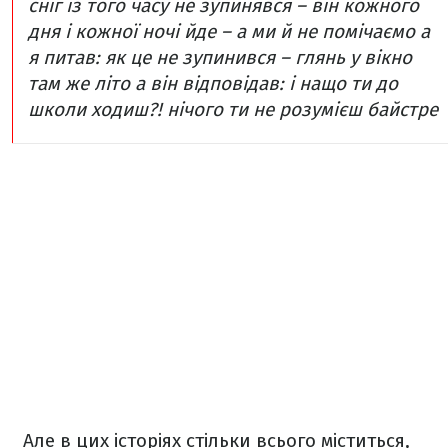
сніг із того часу не зупинявся –
він кожного
дня і кожної ночі йде – а ми й не помічаємо
а
я питав: як це не зупинився –
глянь у вікно
там же літо
а він відповідав: і нащо ти до
школи ходиш?!
нічого ти не розумієш
байстре
Але в цих історіях стільки всього міститься,