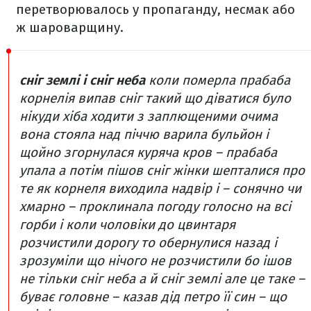
перетворювалось у пропаганду, несмак або
ж шароварщину.
сніг землі і сніг неба
коли померла прабаба
корнелія
випав сніг такий що діватися було
нікуди
хіба ходити з заплющеними очима
вона стояла над піччю варила бульйон
і
щойно згорнулася куряча кров – прабаба
упала
а потім пішов сніг
жінки шепталися про
те як корнеля виходила надвір
і – сонячно чи
хмарно – проклинала погоду
голосно на всі
горби
і коли чоловіки до цвинтаря
розчистили дорогу
то обернулися назад і
зрозуміли
що нічого не розчистили
бо ішов
не тільки сніг неба
а й сніг землі
але це таке –
буває
головне – казав дід петро її син –
що