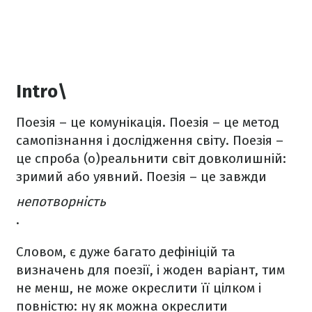
Intro\
Поезія – це комунікація. Поезія – це метод
самопізнання і дослідження світу. Поезія –
це спроба (о)реальнити світ довколишній:
зримий або уявний. Поезія – це завжди
непотворність
.
Словом, є дуже багато дефініцій та
визначень для поезії, і жоден варіант, тим
не менш, не може окреслити її цілком і
повністю: ну як можна окреслити