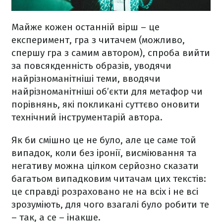
Майже кожен останній вірш – це
експеримент, гра з читачем (можливо,
спершу гра з самим автором), спроба вийти
за повсякденність образів, уводячи
найрізноманітніші теми, вводячи
найрізноманітніші об’єкти для метафор чи
порівнянь, які покликані суттєво оновити
технічний інструментарій автора.
Як би смішно це не було, але це саме той
випадок, коли без іронії, висміювання та
негативу можна цілком серйозно сказати
багатьом випадковим читачам цих текстів:
це справді розраховано не на всіх і не всі
зрозуміють, для чого взагалі було робити те
– так, а се – інакше.