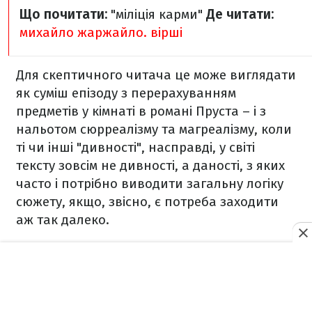
Що почитати:
"міліція карми"
Де читати:
михайло жаржайло. вірші
Для скептичного читача це може виглядати
як суміш епізоду з перерахуванням
предметів у кімнаті в романі Пруста – і з
нальотом сюрреалізму та магреалізму, коли
ті чи інші "дивності", насправді, у світі
тексту зовсім не дивності, а даності, з яких
часто і потрібно виводити загальну логіку
сюжету, якщо, звісно, є потреба заходити
аж так далеко.
Вікторія Дикобраз