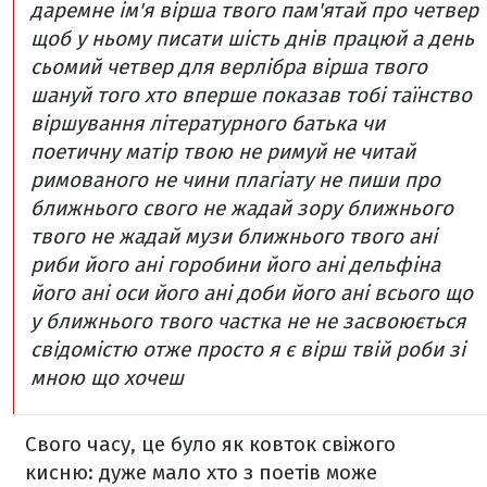
даремне ім'я вірша твого
пам'ятай про четвер
щоб у ньому писати
шість днів працюй
а день
сьомий четвер
для верлібра вірша твого
шануй того хто вперше показав тобі таїнство
віршування
літературного батька чи
поетичну матір твою
не римуй
не читай
римованого
не чини плагіату
не пиши про
ближнього свого
не жадай зору ближнього
твого
не жадай музи ближнього твого
ані
риби його
ані горобини його
ані дельфіна
його
ані оси його
ані доби його
ані всього що
у ближнього твого
частка не не засвоюється
свідомістю
отже просто
я є вірш твій
роби зі
мною що хочеш
Свого часу, це було як ковток свіжого
кисню: дуже мало хто з поетів може