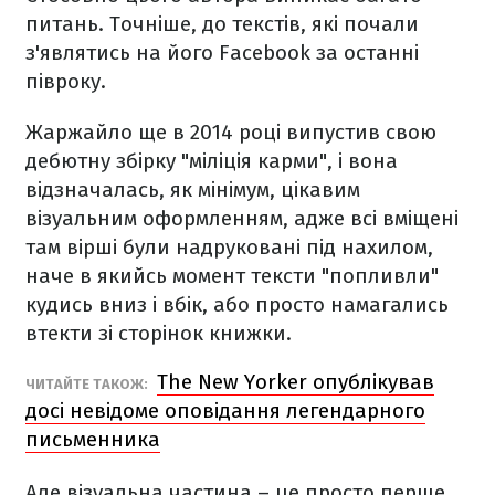
питань. Точніше, до текстів, які почали
з'являтись на його Facebook за останні
півроку.
Жаржайло ще в 2014 році випустив свою
дебютну збірку "міліція карми", і вона
відзначалась, як мінімум, цікавим
візуальним оформленням, адже всі вміщені
там вірші були надруковані під нахилом,
наче в якийсь момент тексти "попливли"
кудись вниз і вбік, або просто намагались
втекти зі сторінок книжки.
The New Yorker опублікував
ЧИТАЙТЕ ТАКОЖ:
досі невідоме оповідання легендарного
письменника
Але візуальна частина – це просто перше,