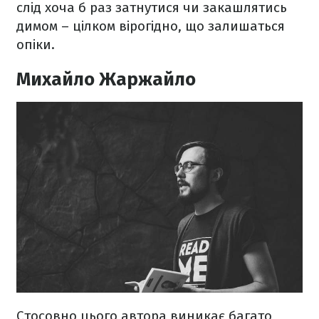
слід хоча б раз затнутися чи закашлятись
димом – цілком вірогідно, що залишаться
опіки.
Михайло Жаржайло
Стосовно цього автора виникає багато