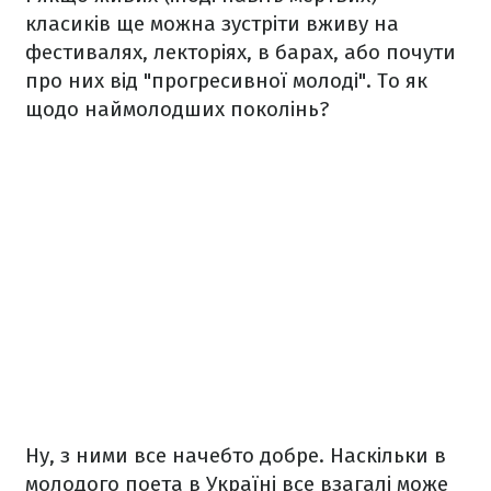
класиків ще можна зустріти вживу на
фестивалях, лекторіях, в барах, або почути
про них від "прогресивної молоді". То як
щодо наймолодших поколінь?
Ну, з ними все начебто добре. Наскільки в
молодого поета в Україні все взагалі може