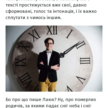
тексті простежується вже свої, давно
сформовані, голос та інтонація, і їх важко
сплутати з чимось іншим.
Бо про що пише Лаюк? Ну, про померлих
родичів, за якими падає сніг неба і сніг