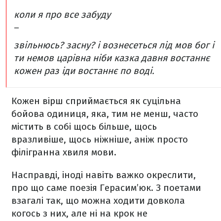
коли я про все забуду
–
звільнюсь?
засну?
і вознесеться лід мов бог
і
ти
немов царівна
ніби казка давня
востаннє
кожен раз іди
востаннє
по воді.
Кожен вірш сприймається як суцільна
бойова одиниця, яка, тим не менш, часто
містить в собі щось більше, щось
вразливіше, щось ніжніше, аніж просто
філігранна хвиля мови.
Насправді, іноді навіть важко окреслити,
про що саме поезія Герасим’юк. З поетами
взагалі так, що можна ходити довкола
когось з них, але ні на крок не