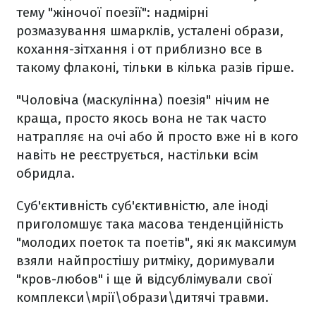
тему "жіночої поезії": надмірні
розмазування шмарклів, усталені образи,
кохання-зітхання і от приблизно все в
такому флаконі, тільки в кілька разів гірше.
"Чоловіча (маскулінна) поезія" нічим не
краща, просто якось вона не так часто
натрапляє на очі або й просто вже ні в кого
навіть не реєструється, настільки всім
обридла.
Суб'єктивність суб'єктивністю, але іноді
приголомшує така масова тенденційність
"молодих поеток та поетів", які як максимум
взяли найпростішу ритміку, доримували
"кров-любов" і ще й відсублімували свої
комплекси\мрії\образи\дитячі травми.