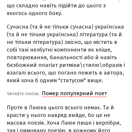
що складно навіть підійти до цього з
якогось одного боку.
Сучасна (та й не тільки сучасна) українська
(та й не тільки українська) література (та й
не тільки література) звісно, що містить в
собі такі незбутні компоненти як кліше,
повторювання, банальності або й навіть
безбожний плагіат ритміки\стилю\образів і
взагалі всього, що погано лежить в автора,
який хоча б одним "статусом" вище.
Помер популярний поет
ЧИТАЙТЕ ТАКОЖ:
Проте в Лаюка цього всього немає. Та й
красти у нього навряд вийде, бо це не
масова поезія. Хоча Лаюк пише і верлібри,
так і римовану поезію, в кожному його