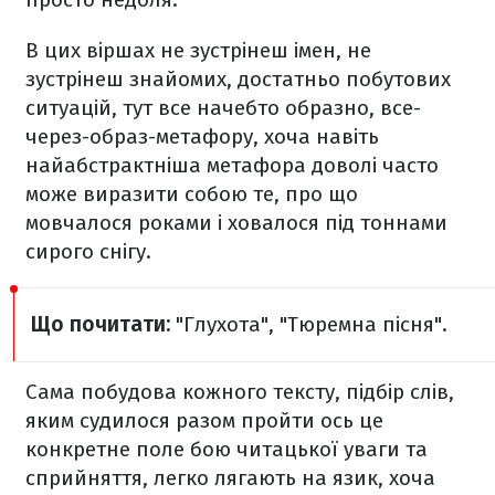
В цих віршах не зустрінеш імен, не
зустрінеш знайомих, достатньо побутових
ситуацій, тут все начебто образно, все-
через-образ-метафору, хоча навіть
найабстрактніша метафора доволі часто
може виразити собою те, про що
мовчалося роками і ховалося під тоннами
сирого снігу.
Що почитати:
"Глухота", "Тюремна пісня".
Сама побудова кожного тексту, підбір слів,
яким судилося разом пройти ось це
конкретне поле бою читацької уваги та
сприйняття, легко лягають на язик, хоча