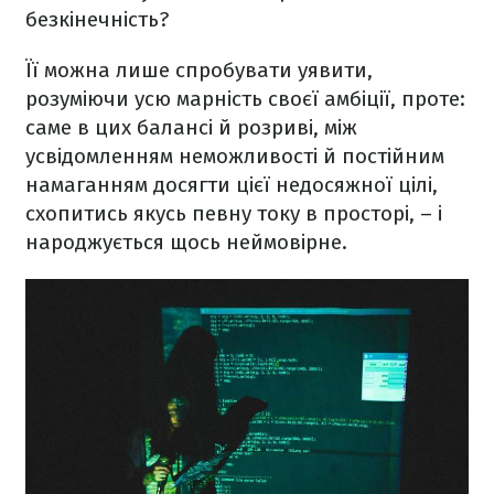
безкінечність?
Її можна лише спробувати уявити,
розуміючи усю марність своєї амбіції, проте:
саме в цих балансі й розриві, між
усвідомленням неможливості й постійним
намаганням досягти цієї недосяжної цілі,
схопитись якусь певну току в просторі, – і
народжується щось неймовірне.