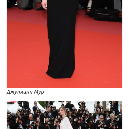
Джулианн Мур