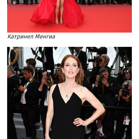
Катринел Менгиа