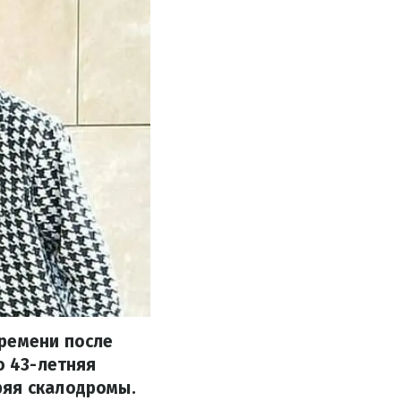
времени после
о 43-летняя
ряя скалодромы.