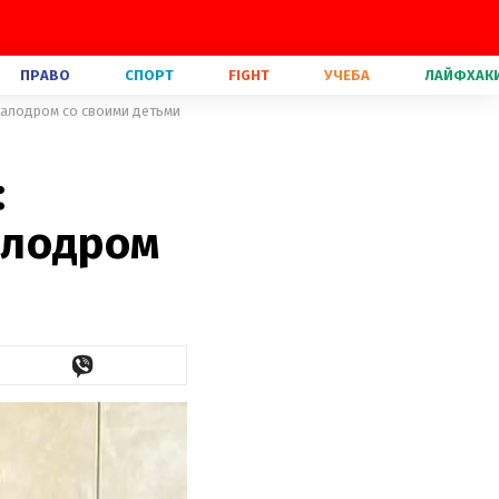
ПРАВО
СПОРТ
FIGHT
УЧЕБА
ЛАЙФХАК
калодром со своими детьми
:
алодром