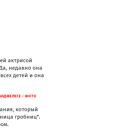
ней актрисой
Да, недавно она
 всех детей и она
АНДЖЕЛЕСЕ – ФОТО
ания, который
ьница гробниц".
ром.