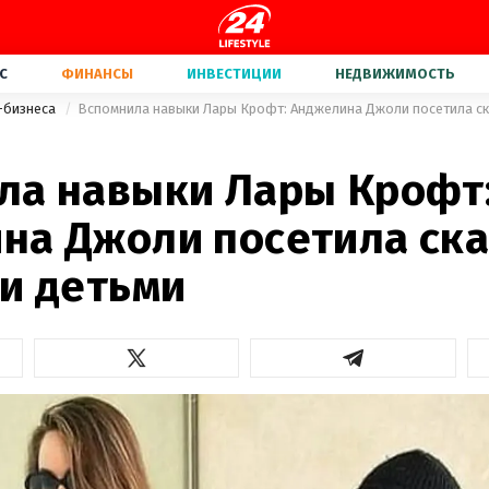
С
ФИНАНСЫ
ИНВЕСТИЦИИ
НЕДВИЖИМОСТЬ
-бизнеса
Вспомнила навыки Лары Крофт: Анджелина Джоли посетила с
ла навыки Лары Крофт
на Джоли посетила ск
ми детьми