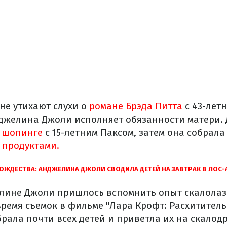
не утихают слухи о
романе Брэда Питта
с 43-лет
джелина Джоли исполняет обязанности матери. 
а
шопинге
с 15-летним Паксом, затем она собрала
 продуктами.
ОЖДЕСТВА: АНДЖЕЛИНА ДЖОЛИ СВОДИЛА ДЕТЕЙ НА ЗАВТРАК В ЛОС-
елине Джоли пришлось вспомнить опыт скалолаз
время съемок в фильме "Лара Крофт: Расхитител
рала почти всех детей и приветла их на скалод