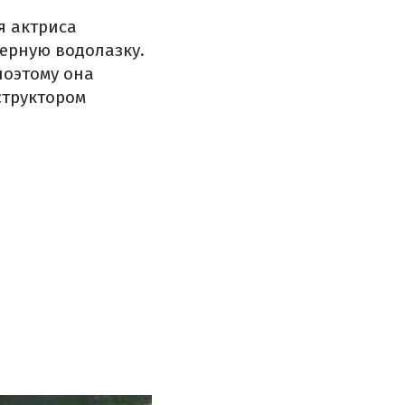
я актриса
ерную водолазку.
поэтому она
структором