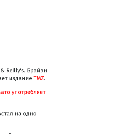
 Reilly's. Брайан
щает издание
TMZ
.
вато употребляет
встал на одно