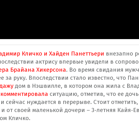
димир Кличко и Хайден Панеттьери
внезапно р
последствии актрису впервые увидели в сопров
ера Брайана Хикерсона
. Во время свидания муж
е за руку.
Впоследствии стало известно, что Па
одажу
дом в Нэшвилле, в котором она жила с Вла
окомментировала
ситуацию, отметив, что ее доч
и сейчас нуждается в перерыве. Стоит отметить,
и от своей маленькой дочери – 3-летняя Кайя-Е
ом Кличко.