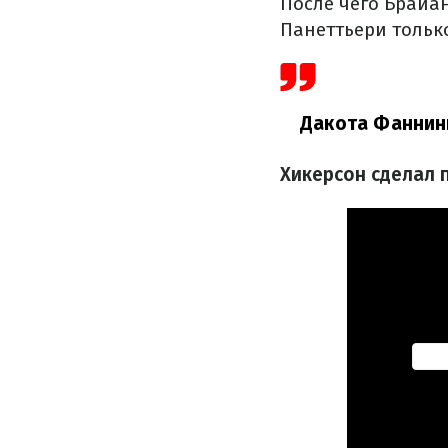
После чего Брайа
Панеттьери тольк
Дакота Фаннинг
Хикерсон сделал 