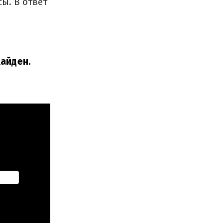
ы. В ответ
айден.