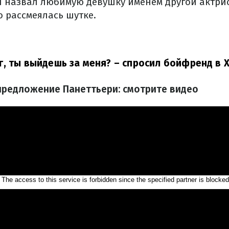
н назвал любимую девушку именем другой актрис
о рассмеялась шутке.
, ты выйдешь за меня?
– спросил бойфренд в Х
предложение Панеттьери: смотрите видео