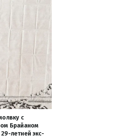
молвку с
ром Брайаном
29-летней экс-