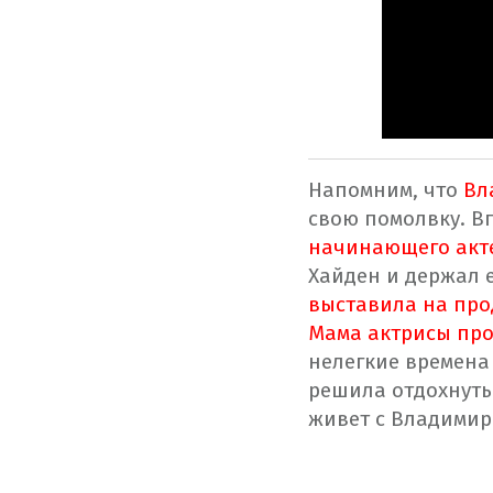
Напомним, что
Вла
свою помолвку. В
начинающего акт
Хайден и держал е
выставила на пр
Мама актрисы пр
нелегкие времена 
решила отдохнуть 
живет с Владимир