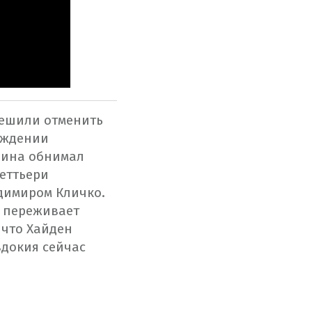
ешили отменить
ождении
чина обнимал
неттьери
димиром Кличко.
ь переживает
 что Хайден
вдокия сейчас