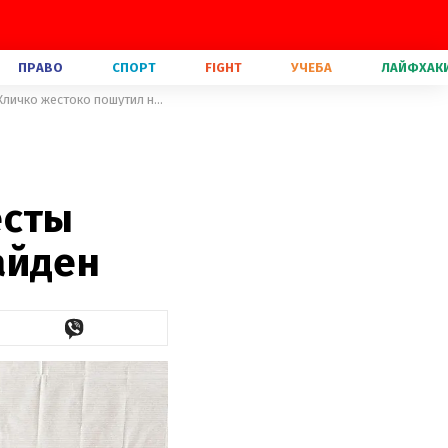
ПРАВО
СПОРТ
FIGHT
УЧЕБА
ЛАЙФХАК
"Всем замолчать, я делаю предложение": парень экс-невесты Кличко жестоко пошутил над Хайден
есты
айден