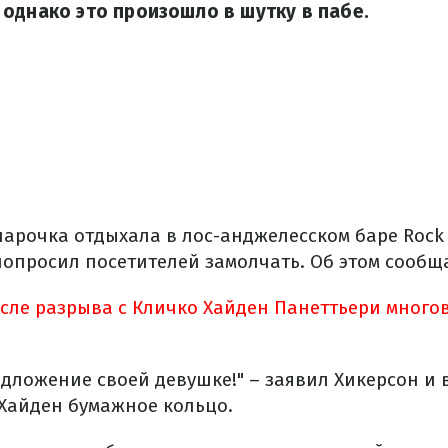
однако это произошло в шутку в пабе.
рочка отдыхала в лос-анджелесском баре Rock &
попросил посетителей замолчать. Об этом сооб
сле разрыва с Кличко Хайден Панеттьери много
едложение своей девушке!" – заявил Хикерсон и 
 Хайден бумажное кольцо.