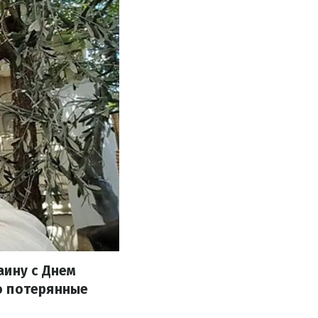
аину с Днем
о потерянные