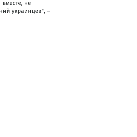
 вместе, не
ий украинцев", –