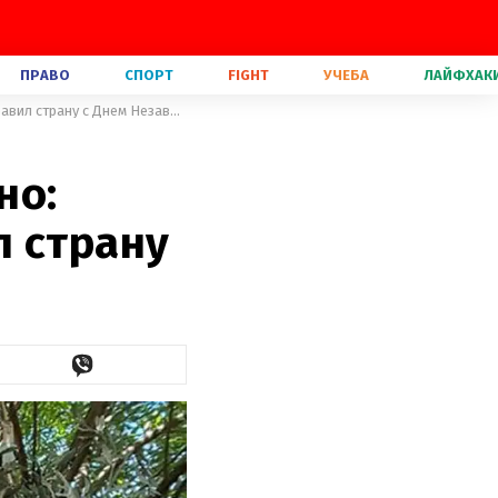
ПРАВО
СПОРТ
FIGHT
УЧЕБА
ЛАЙФХАК
Все оторванное пришьем обратно: Притула трогательно поздравил страну с Днем Независимости
но:
л страну