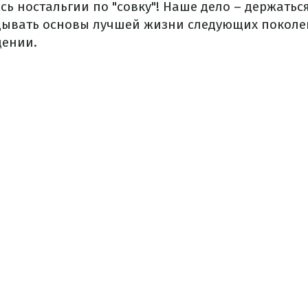
сь ностальгии по "совку"! Наше дело – держаться
дывать основы лучшей жизни следующих поколен
щении.