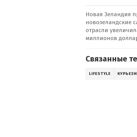
Новая Зеландия пр
новозеландские с
отрасли увеличила
миллионов доллар
Связанные т
LIFESTYLE
КУРЬЕЗН