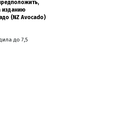
 предположить,
а изданию
адо (NZ Avocado)
ила до 7,5