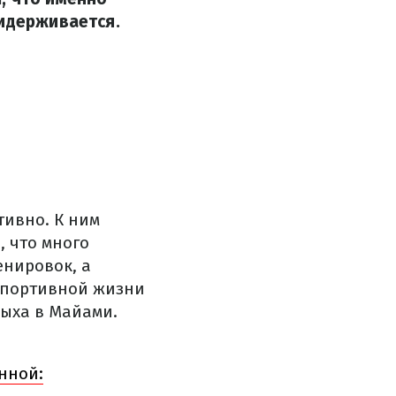
ридерживается.
тивно. К ним
, что много
енировок, а
 спортивной жизни
дыха в Майами.
нной: