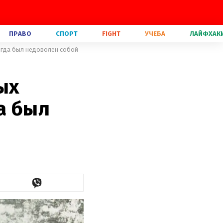
ПРАВО
СПОРТ
FIGHT
УЧЕБА
ЛАЙФХАК
сегда был недоволен собой
ых
а был