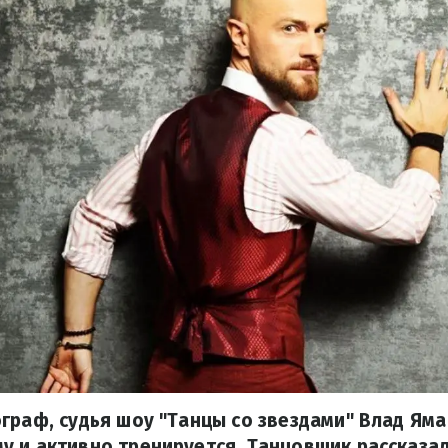
граф, судья шоу "Танцы со звездами" Влад Ям
 и активно тренируется. Танцовщик рассказал