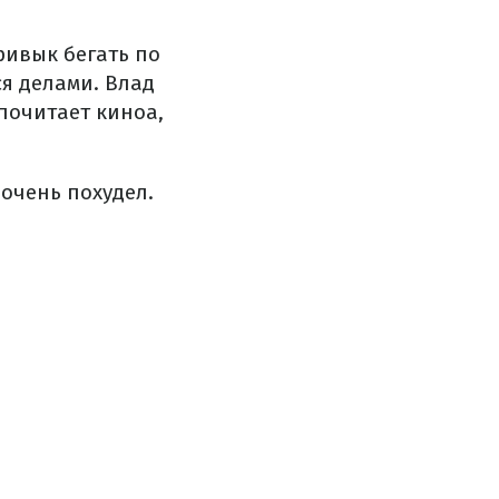
ривык бегать по
ся делами. Влад
почитает киноа,
 очень похудел.