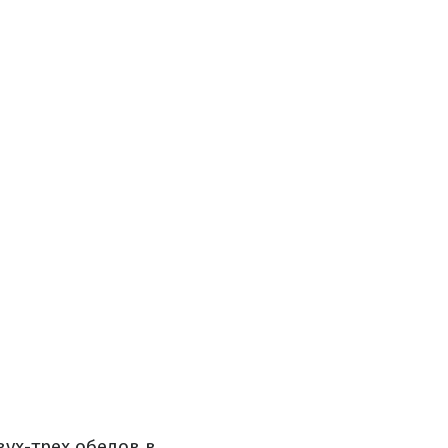
ух-трех обедов в