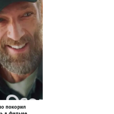
но покорил
ль в фильме