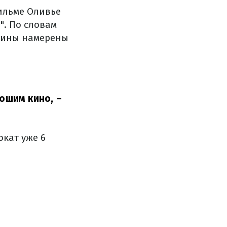
ильме Оливье
". По словам
ртины намерены
рошим кино,
–
кат уже 6