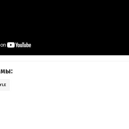
емы:
YLE