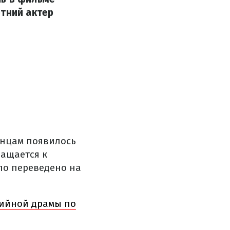
етний актер
инцам появилось
ращается к
ло переведено на
дийной драмы по