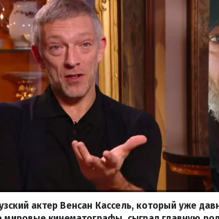
зский актер Венсан Кассель, который уже дав
е мировые кинематографы, сыграл главную ро