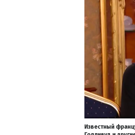
Известный францу
Голливуд и други