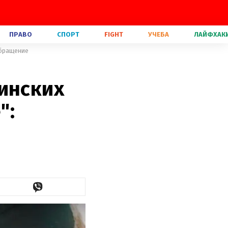
ПРАВО
СПОРТ
FIGHT
УЧЕБА
ЛАЙФХАК
обращение
инских
":