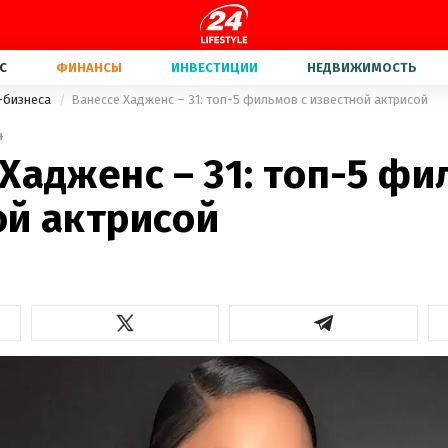
С
ФИНАНСЫ
ИНВЕСТИЦИИ
НЕДВИЖИМОСТЬ
-бизнеса
Ванессе Хадженс – 31: топ-5 фильмов с известной актрисой
4
Хадженс – 31: топ-5 фи
ой актрисой