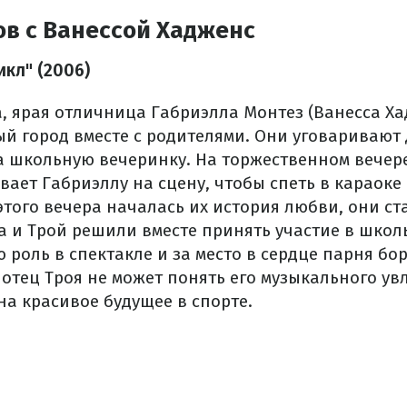
ов с Ванессой Хадженс
икл" (2006)
, ярая отличница Габриэлла Монтез (Ванесса Хад
ый город вместе с родителями. Они уговаривают 
на школьную вечеринку. На торжественном вече
вает Габриэллу на сцену, чтобы спеть в караоке
этого вечера началась их история любви, они с
а и Трой решили вместе принять участие в школ
 роль в спектакле и за место в сердце парня бо
отец Троя не может понять его музыкального ув
на красивое будущее в спорте.