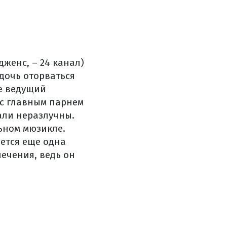
женс, – 24 канал)
дочь оторваться
ре ведущий
 с главным парнем
тали неразлучны.
ьном мюзикле.
рется еще одна
лечения, ведь он