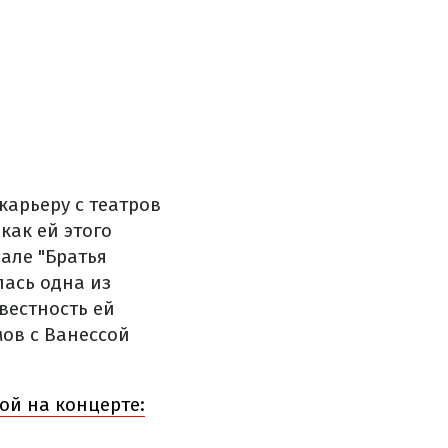
карьеру с театров
как ей этого
иале "Братья
лась одна из
вестность ей
ов с Ванессой
ой на концерте: