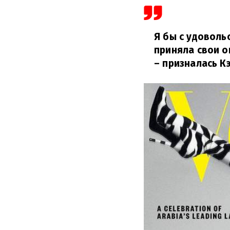
Я бы с удовольс
приняла свои о
– призналась К