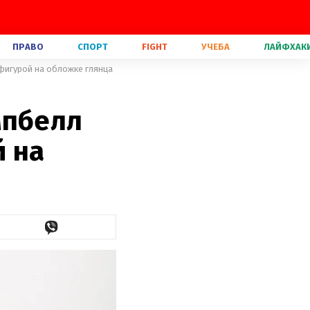
ПРАВО
СПОРТ
FIGHT
УЧЕБА
ЛАЙФХАК
фигурой на обложке глянца
мпбелл
й на