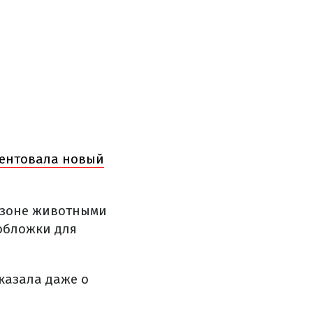
зентовала новый
сезоне животными
обложки для
казала даже о