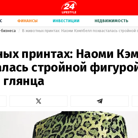
С
ФИНАНСЫ
ИНВЕСТИЦИИ
НЕДВИЖИМОСТЬ
-бизнеса
В животных принтах: Наоми Кэмпбелл похвасталась стройной 
ных принтах: Наоми Кэ
алась стройной фигуро
 глянца