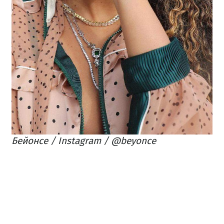
Бейонсе
/ Instagram / @
beyonce