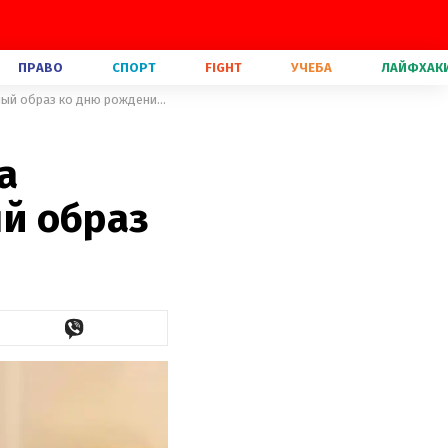
ПРАВО
СПОРТ
FIGHT
УЧЕБА
ЛАЙФХАК
В красном платье из тюля: Кьяра Ферраньи примерила эпатажный образ ко дню рождения Микки Мауса
а
й образ