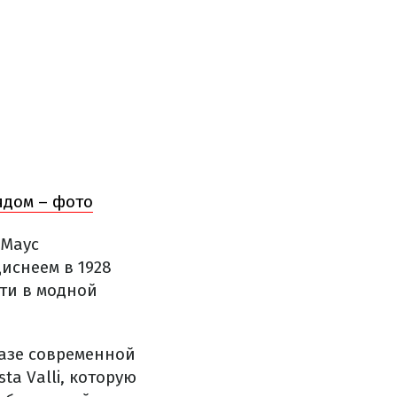
ядом – фото
 Маус
иснеем в 1928
сти в модной
разе современной
a Valli, которую