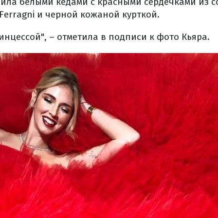
ила белыми кедами с красными сердечками из 
Ferragni и черной кожаной курткой.
инцессой", – отметила в подписи к фото Кьяра.