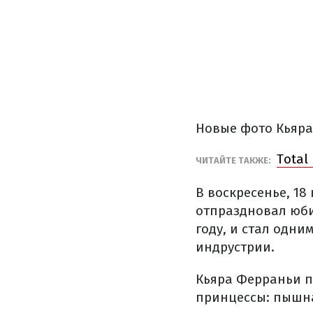
Новые фото Кьяра
Total
ЧИТАЙТЕ ТАКЖЕ:
В воскресенье, 18
отпраздновал юби
году, и стал одни
индрустрии.
Кьяра Ферраньи п
принцессы: пышная