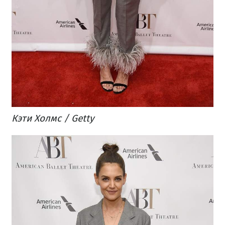
​Кэти Холмс / Getty