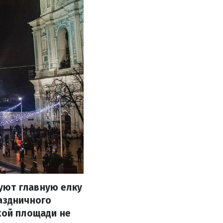
уют главную елку
раздничного
кой площади не