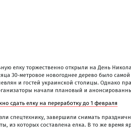
вную елку торжественно открыли на День Николая
сяца 30-метровое новогоднее дерево было само
иевлян и гостей украинской столицы. Однако пр
рганизаторы начали плановый и анонсированн
но сдать елку на переработку до 1 февраля
езли спецтехнику, завершили снимать празднич
ты, из которых составлена елка. В то же время я