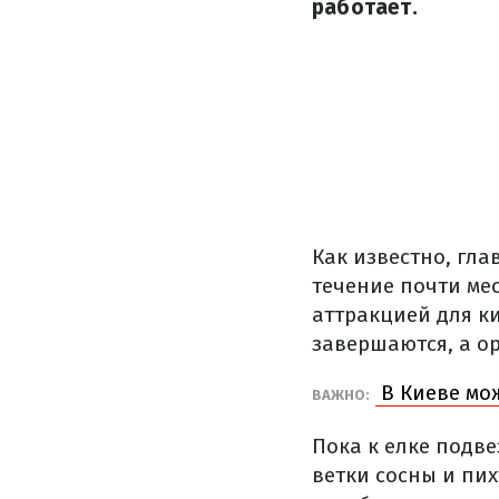
работает.
Как известно, гла
течение почти ме
аттракцией для к
завершаются, а о
В Киеве мож
ВАЖНО:
Пока к елке подв
ветки сосны и пих