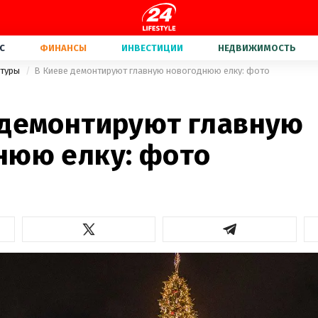
С
ФИНАНСЫ
ИНВЕСТИЦИИ
НЕДВИЖИМОСТЬ
ьтуры
В Киеве демонтируют главную новогоднюю елку: фото
 демонтируют главную
нюю елку: фото