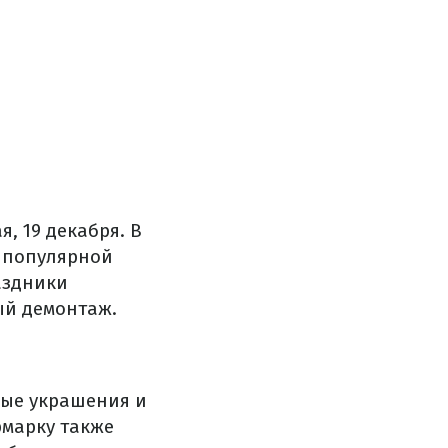
, 19 декабря. В
й популярной
аздники
ый демонтаж.
ные украшения и
рмарку также