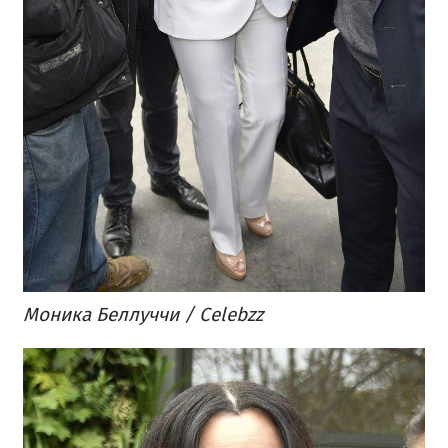
Моника Беллуччи / Celebzz