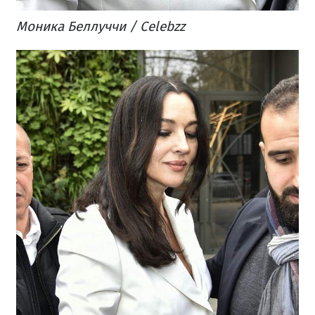
Моника Беллуччи / Celebzz