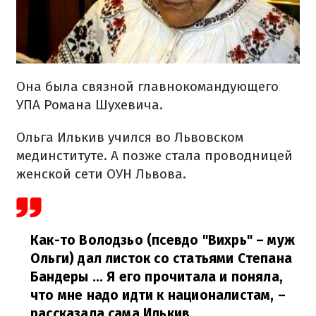
Она была связной главнокомандующего
УПА Романа Шухевича.
Ольга Илькив учился во Львовском
мединституте. А позже стала проводницей
женской сети ОУН Львова.
Как-то Володзьо (псевдо "Вихрь" – муж
Ольги) дал листок со статьями Степана
Бандеры ... Я его прочитала и поняла,
что мне надо идти к националистам,
–
рассказала сама Илькив.