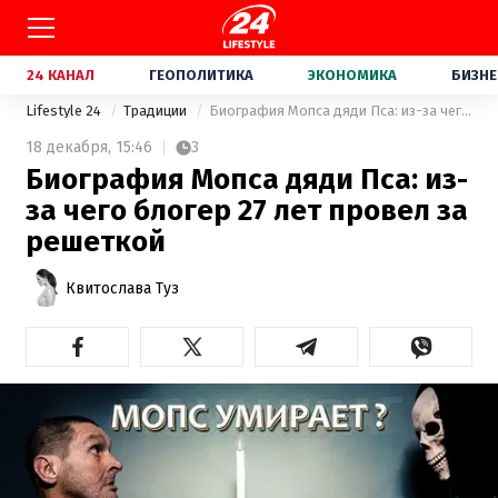
24 КАНАЛ
ГЕОПОЛИТИКА
ЭКОНОМИКА
БИЗНЕ
Lifestyle 24
Традиции
Биография Мопса дяди Пса: из-за чего блогер 27 лет провел за решеткой
18 декабря,
15:46
3
Биография Мопса дяди Пса: из-
за чего блогер 27 лет провел за
решеткой
Квитослава Туз