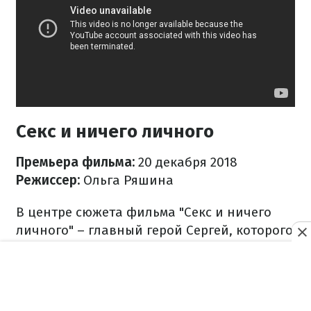
Секс и ничего личного
Премьера фильма:
20 декабря 2018
Режиссер:
Ольга Ряшина
В центре сюжета фильма "Секс и ничего
личного" – главный герой Сергей, которого
его девушка презирает, как мужчину.
Поссорившись с ней из-за недоразумения
интимного характера, Сергей отправляется
к другу в Прагу. Друг не теряя времени