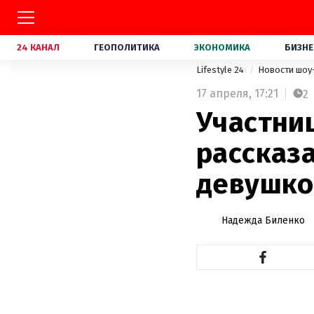
24 КАНАЛ
ГЕОПОЛИТИКА
ЭКОНОМИКА
БИЗНЕ
Lifestyle 24
Новости шоу
17 апреля,
17:21
2
Участни
рассказ
девушко
Надежда Биленко