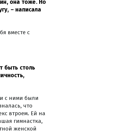
н, она тоже. Но
гу,
– написала
бя вместе с
т быть столь
личность,
и с ними были
зналась, что
кс втроем. Ей на
ывшая гимнастка,
ятной женской