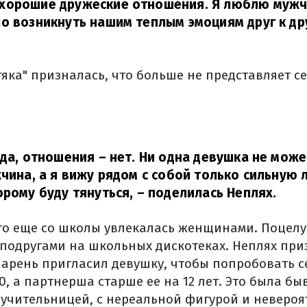
хорошие дружеские отношения. Я люблю мужчи
о возникнуть нашим теплым эмоциям друг к дру
яка" призналась, что больше не представляет се
 да, отношения – нет. Ни одна девушка не може
жчина, а я вижу рядом с собой только сильную 
орому буду тянуться,
– поделилась Неплях.
что еще со школы увлекалась женщинами. Поцелу
 подругами на школьных дискотеках. Неплях при
арень пригласил девушку, чтобы попробовать се
0, а партнерша старше ее на 12 лет. Это была б
 учительницей, с нереальной фигурой и неверо