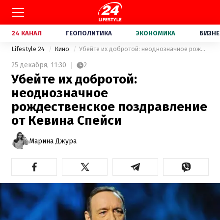
24 КАНАЛ
ГЕОПОЛИТИКА
ЭКОНОМИКА
БИЗНЕ
Lifestyle 24
Кино
Убейте их добротой: неоднозначное рождественское поздравление от Кевина Спейси
25 декабря,
11:30
2
Убейте их добротой:
неоднозначное
рождественское поздравление
от Кевина Спейси
Марина Джура