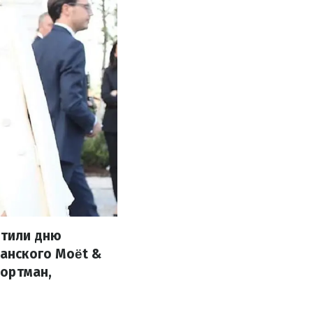
ятили дню
анского Moët &
Портман,