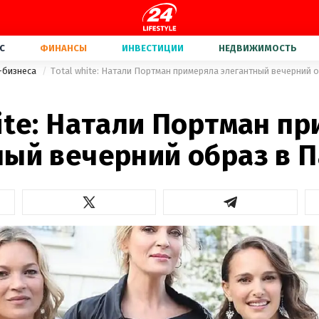
С
ФИНАНСЫ
ИНВЕСТИЦИИ
НЕДВИЖИМОСТЬ
-бизнеса
Total white: Натали Портман примеряла элегантный вечерний 
ite: Натали Портман п
ный вечерний образ в 