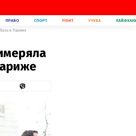
ПРАВО
СПОРТ
FIGHT
УЧЕБА
ЛАЙФХАК
образ в Париже
римеряла
Париже