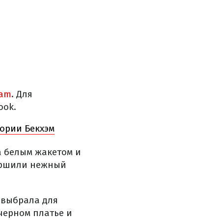
ram
. Для
ook.
тории Бекхэм
а белым жакетом и
вершили нежный
я выбрала для
черном платье и