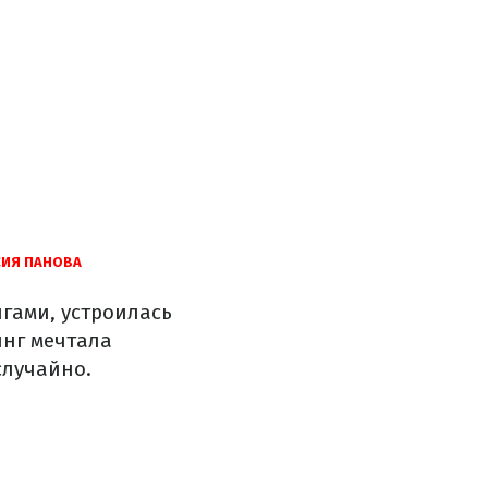
СИЯ ПАНОВА
лгами, устроилась
инг мечтала
случайно.