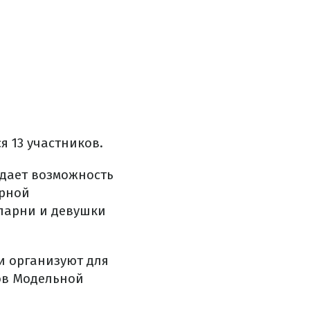
я 13 участников.
 дает возможность
ерной
 парни и девушки
.
ни организуют для
ов Модельной