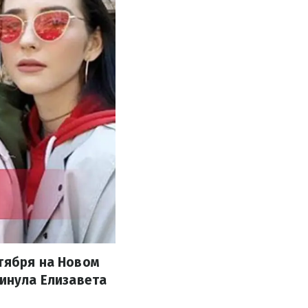
ктября на Новом
кинула Елизавета