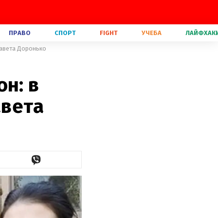
ПРАВО
СПОРТ
FIGHT
УЧЕБА
ЛАЙФХАК
завета Доронько
н: в
авета