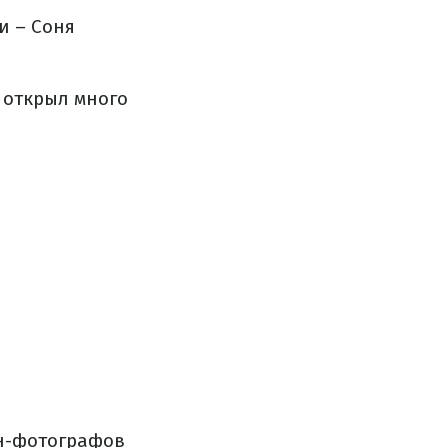
и – Соня
 открыл много
н-фотографов